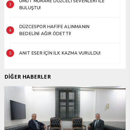
UMUT MÜRARE DÜZCELİ SEVENLERİ İLE
3
BULUŞTU!
DÜZCESPOR HAFİFE ALINMANIN
4
BEDELİNİ AĞIR ÖDETTİ!
ANIT ESER İÇİN İLK KAZMA VURULDU!
5
DİĞER HABERLER