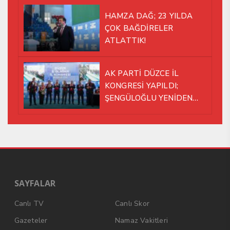
HAMZA DAĞ; 23 YILDA
ÇOK BAĞDİRELER
ATLATTIK!
AK PARTİ DÜZCE İL
KONGRESİ YAPILDI;
ŞENGÜLOĞLU YENİDEN
BAŞKAN SEÇİLDİ!
SAYFALAR
Canlı TV
Canlı Skor
Gazeteler
Namaz Vakitleri