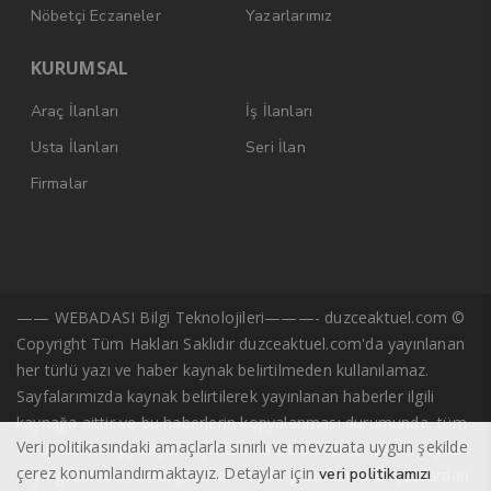
Nöbetçi Eczaneler
Yazarlarımız
KURUMSAL
Araç İlanları
İş İlanları
Usta İlanları
Seri İlan
Firmalar
—— WEBADASI Bilgi Teknolojileri———- duzceaktuel.com ©
Copyright Tüm Hakları Saklıdır duzceaktuel.com'da yayınlanan
her türlü yazı ve haber kaynak belirtilmeden kullanılamaz.
Sayfalarımızda kaynak belirtilerek yayınlanan haberler ilgili
kaynağa aittir ve bu haberlerin kopyalanması durumunda, tüm
Veri politikasındaki amaçlarla sınırlı ve mevzuata uygun şekilde
sorumluluk kopyalayan kişi/kuruma ait olacaktır. Başka kaynak
çerez konumlandırmaktayız. Detaylar için
veri politikamızı
veya gazeteden alıntı yazarlar ve site yazarlarına ait yazılardan