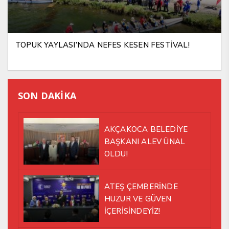
TOPUK YAYLASI’NDA NEFES KESEN FESTİVAL!
SON DAKİKA
AKÇAKOCA BELEDİYE
BAŞKANI ALEV ÜNAL
OLDU!
ATEŞ ÇEMBERİNDE
HUZUR VE GÜVEN
İÇERİSİNDEYİZ!