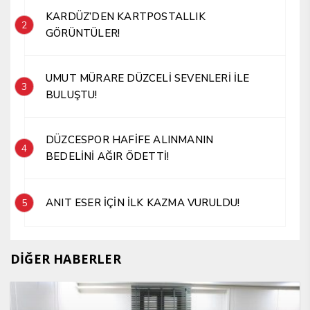
KARDÜZ’DEN KARTPOSTALLIK
2
GÖRÜNTÜLER!
UMUT MÜRARE DÜZCELİ SEVENLERİ İLE
3
BULUŞTU!
DÜZCESPOR HAFİFE ALINMANIN
4
BEDELİNİ AĞIR ÖDETTİ!
ANIT ESER İÇİN İLK KAZMA VURULDU!
5
DİĞER HABERLER