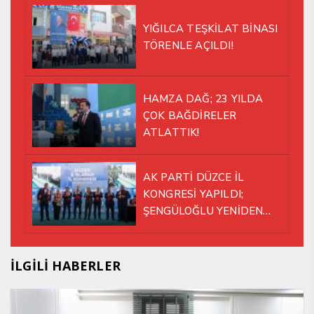
YIĞILCA TEŞKİLAT BİNASI
TÖRENLE AÇILDI!
HAMZA DAĞ; 23 YILDA
ÇOK BAĞDİRELER
ATLATTIK!
AK PARTİ DÜZCE İL
KONGRESİ YAPILDI;
ŞENGÜLOĞLU YENİDEN
BAŞKAN SEÇİLDİ!
İLGİLİ HABERLER