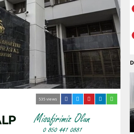
D
535 views