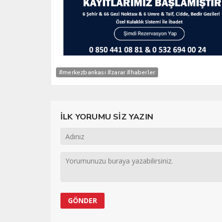
#merkezbankası #zarar #haberler
İLK YORUMU SİZ YAZIN