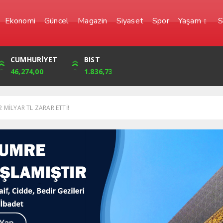
Ekonomi
Güncel
Magazin
Siyaset
Spor
Yaşam
S
YEN
CUMHURİYET
FRANK
BIST
0,0000
46,274,00
56,6623
1.836,73
 MİLYAR TL ZARAR ETTİ!