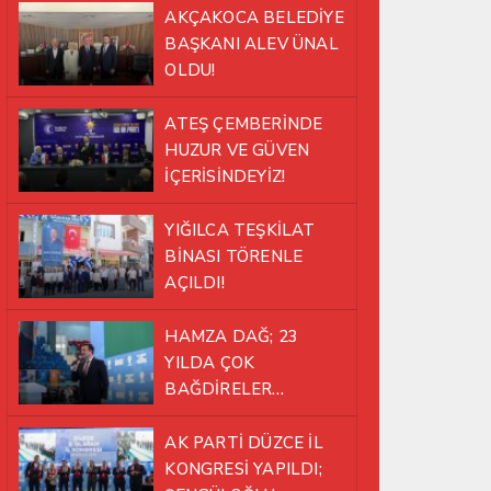
AKÇAKOCA BELEDİYE
BAŞKANI ALEV ÜNAL
OLDU!
ATEŞ ÇEMBERİNDE
HUZUR VE GÜVEN
İÇERİSİNDEYİZ!
YIĞILCA TEŞKİLAT
BİNASI TÖRENLE
AÇILDI!
HAMZA DAĞ; 23
YILDA ÇOK
BAĞDİRELER
ATLATTIK!
AK PARTİ DÜZCE İL
KONGRESİ YAPILDI;