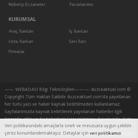
Nöbetçi Eczaneler
Yazarlarımız
KURUMSAL
Araç İlanları
İş İlanları
Usta İlanları
Seri İlan
Firmalar
—— WEBADASI Bilgi Teknolojileri———- duzceaktuel.com ©
Copyright Tüm Hakları Saklıdır duzceaktuel.com'da yayınlanan
her türlü yazı ve haber kaynak belirtilmeden kullanılamaz.
Sayfalarımızda kaynak belirtilerek yayınlanan haberler ilgili
kaynağa aittir ve bu haberlerin kopyalanması durumunda, tüm
Veri politikasındaki amaçlarla sınırlı ve mevzuata uygun şekilde
sorumluluk kopyalayan kişi/kuruma ait olacaktır. Başka kaynak
çerez konumlandırmaktayız. Detaylar için
veri politikamızı
veya gazeteden alıntı yazarlar ve site yazarlarına ait yazılardan