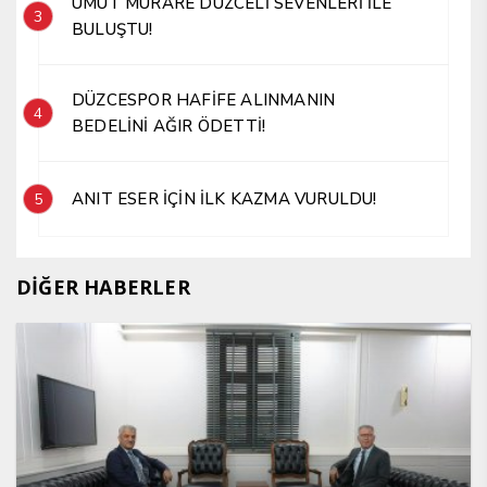
UMUT MÜRARE DÜZCELİ SEVENLERİ İLE
3
BULUŞTU!
DÜZCESPOR HAFİFE ALINMANIN
4
BEDELİNİ AĞIR ÖDETTİ!
ANIT ESER İÇİN İLK KAZMA VURULDU!
5
DİĞER HABERLER