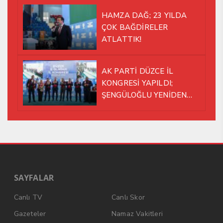
HAMZA DAĞ; 23 YILDA
ÇOK BAĞDİRELER
ATLATTIK!
AK PARTİ DÜZCE İL
KONGRESİ YAPILDI;
ŞENGÜLOĞLU YENİDEN
BAŞKAN SEÇİLDİ!
SAYFALAR
Canlı TV
Canlı Skor
Gazeteler
Namaz Vakitleri