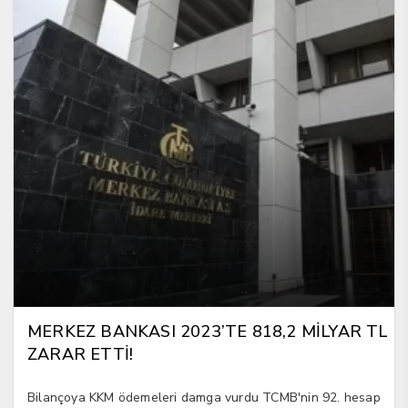
MERKEZ BANKASI 2023’TE 818,2 MİLYAR TL
ZARAR ETTİ!
Bilançoya KKM ödemeleri damga vurdu TCMB'nin 92. hesap