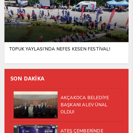
TOPUK YAYLASI’NDA NEFES KESEN FESTİVAL!
SON DAKİKA
AKÇAKOCA BELEDİYE
BAŞKANI ALEV ÜNAL
OLDU!
ATEŞ ÇEMBERİNDE