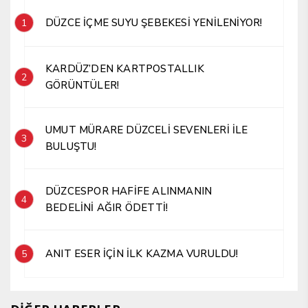
DÜZCE İÇME SUYU ŞEBEKESİ YENİLENİYOR!
1
KARDÜZ’DEN KARTPOSTALLIK
2
GÖRÜNTÜLER!
UMUT MÜRARE DÜZCELİ SEVENLERİ İLE
3
BULUŞTU!
DÜZCESPOR HAFİFE ALINMANIN
4
BEDELİNİ AĞIR ÖDETTİ!
ANIT ESER İÇİN İLK KAZMA VURULDU!
5