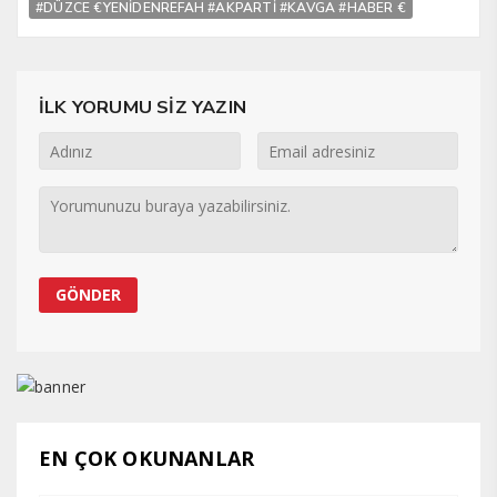
#DÜZCE €YENİDENREFAH #AKPARTİ #KAVGA #HABER €
İLK YORUMU SİZ YAZIN
EN ÇOK OKUNANLAR