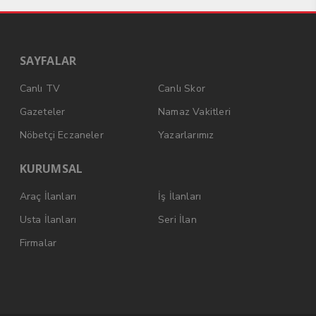
SAYFALAR
Canlı TV
Canlı Skor
Gazeteler
Namaz Vakitleri
Nöbetçi Eczaneler
Yazarlarımız
KURUMSAL
Araç İlanları
İş İlanları
Usta İlanları
Seri İlan
Firmalar