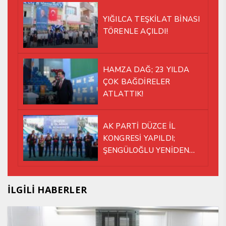
YIĞILCA TEŞKİLAT BİNASI
TÖRENLE AÇILDI!
HAMZA DAĞ; 23 YILDA
ÇOK BAĞDİRELER
ATLATTIK!
AK PARTİ DÜZCE İL
KONGRESİ YAPILDI;
ŞENGÜLOĞLU YENİDEN
BAŞKAN SEÇİLDİ!
İLGİLİ HABERLER