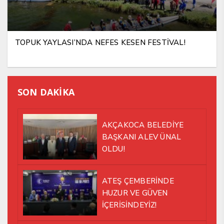
TOPUK YAYLASI’NDA NEFES KESEN FESTİVAL!
SON DAKİKA
AKÇAKOCA BELEDİYE
BAŞKANI ALEV ÜNAL
OLDU!
ATEŞ ÇEMBERİNDE
HUZUR VE GÜVEN
İÇERİSİNDEYİZ!