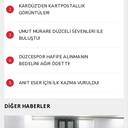
KARDÜZ’DEN KARTPOSTALLIK
2
GÖRÜNTÜLER!
UMUT MÜRARE DÜZCELİ SEVENLERİ İLE
3
BULUŞTU!
DÜZCESPOR HAFİFE ALINMANIN
4
BEDELİNİ AĞIR ÖDETTİ!
ANIT ESER İÇİN İLK KAZMA VURULDU!
5
DİĞER HABERLER