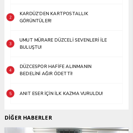
KARDÜZ’DEN KARTPOSTALLIK
2
GÖRÜNTÜLER!
UMUT MÜRARE DÜZCELİ SEVENLERİ İLE
3
BULUŞTU!
DÜZCESPOR HAFİFE ALINMANIN
4
BEDELİNİ AĞIR ÖDETTİ!
ANIT ESER İÇİN İLK KAZMA VURULDU!
5
DİĞER HABERLER