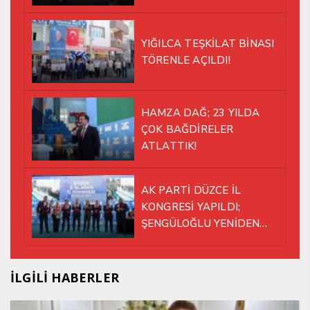
YIĞILCA TEŞKİLAT BİNASI
TÖRENLE AÇILDI!
HAMZA DAĞ; 23 YILDA
ÇOK BAĞDİRELER
ATLATTIK!
AK PARTİ DÜZCE İL
KONGRESİ YAPILDI;
ŞENGÜLOĞLU YENİDEN
BAŞKAN SEÇİLDİ!
İLGİLİ HABERLER