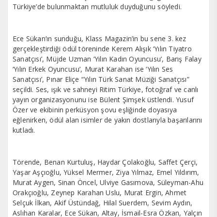
Türkiye’de bulunmaktan mutluluk duyduğunu söyledi.
Ece Sükan’ın sunduğu, Klass Magazin’in bu sene 3. kez
gerçekleştirdiği ödül töreninde Kerem Alışık ‘Yılın Tiyatro
Sanatçısı’, Müjde Uzman ‘Yılın Kadın Oyuncusu’, Barış Falay
‘Yılın Erkek Oyuncusu’, Murat Karahan ise ‘Yılın Ses
Sanatçısı’, Pınar Eliçe “Yılın Türk Sanat Müziği Sanatçısı”
seçildi. Ses, ışık ve sahneyi Ritim Türkiye, fotoğraf ve canlı
yayın organizasyonunu ise Bülent Şimşek üstlendi. Yusuf
Özer ve ekibinin perküsyon şovu eşliğinde doyasıya
eğlenirken, ödül alan isimler de yakın dostlarıyla başarılarını
kutladı.
Törende, Benan Kurtuluş, Haydar Çolakoğlu, Saffet Çerçi,
Yaşar Aşçıoğlu, Yüksel Mermer, Ziya Yılmaz, Emel Yıldırım,
Murat Aygen, Sinan Öncel, Ulviye Gasımova, Süleyman-Ahu
Orakçıoğlu, Zeynep Karahan Uslu, Murat Ergin, Ahmet
Selçuk İlkan, Akif Üstündağ, Hilal Suerdem, Sevim Aydın,
Aslıhan Karalar, Ece Sükan, Altay, İsmail-Esra Özkan, Yalçın