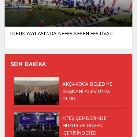
TOPUK YAYLASI’NDA NEFES KESEN FESTİVAL!
SON DAKİKA
AKÇAKOCA BELEDİYE
BAŞKANI ALEV ÜNAL
OLDU!
ATEŞ ÇEMBERİNDE
HUZUR VE GÜVEN
İÇERİSİNDEYİZ!