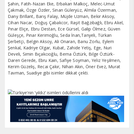
Şahin, Fatih-Nazan Eke, Erbakan Malkoç, Melec-Umut
Çakmak, Özge Özder, Sinan Güleryüz, Almila Özerman,
Dany Brillant, Barış Falay, Müjde Uzman, Bekir Aksoy,
Cihan Nacar, Doğuş Çabakcor, Raşit Bağzıbağlı, Ebru Akel,
Pınar Eliçe, Ebru Destan, Ece Gürsel, Galip Ölmez, Güven
Güleşçe, Pınar Kerimoğlu, Seda İnan,Tanyeli, Türkan
Şerbetçi, Belgin Aksoy, Ali Onaran, Banu Zorlu, Eylem
Şenkal, Kadriye Olgar, Kubat, Zahide Yetiş, Ege, Nuri
Develi, Simin Bıçakcıoğlu, Berna Öztürk, Bilge Öztürk-
Daren Gerede, Ebru Kain, Safiye Soyman, Yeliz Yeşilmen,
Kerim Güzeliş, Recai Çakır, Nihan Akın, Öner Evez, Murat
Tavman, Suadiye gibi isimler dikkat çekti.