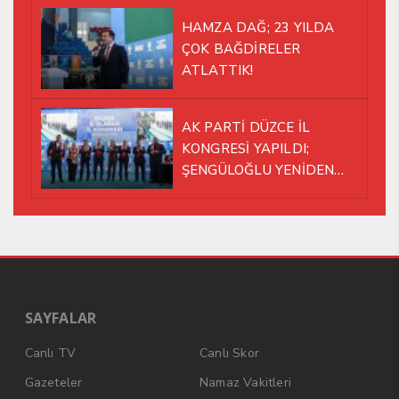
HAMZA DAĞ; 23 YILDA
ÇOK BAĞDİRELER
ATLATTIK!
AK PARTİ DÜZCE İL
KONGRESİ YAPILDI;
ŞENGÜLOĞLU YENİDEN
BAŞKAN SEÇİLDİ!
SAYFALAR
Canlı TV
Canlı Skor
Gazeteler
Namaz Vakitleri