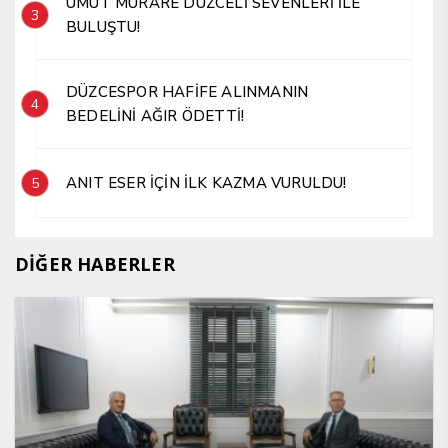
UMUT MÜRARE DÜZCELİ SEVENLERİ İLE
3
BULUŞTU!
DÜZCESPOR HAFİFE ALINMANIN
4
BEDELİNİ AĞIR ÖDETTİ!
ANIT ESER İÇİN İLK KAZMA VURULDU!
5
DİĞER HABERLER