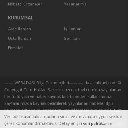
Nöbetçi Eczaneler
Yazarlarımız
KURUMSAL
Araç İlanları
İş İlanları
Usta İlanları
Seri İlan
Firmalar
—— WEBADASI Bilgi Teknolojileri———- duzceaktuel.com ©
Copyright Tüm Hakları Saklıdır duzceaktuel.com'da yayınlanan
her türlü yazı ve haber kaynak belirtilmeden kullanılamaz.
Sayfalarımızda kaynak belirtilerek yayınlanan haberler ilgili
kaynağa aittir ve bu haberlerin kopyalanması durumunda, tüm
Veri politikasındaki amaçlarla sınırlı ve mevzuata uygun şekilde
sorumluluk kopyalayan kişi/kuruma ait olacaktır. Başka kaynak
çerez konumlandırmaktayız. Detaylar için
veri politikamızı
veya gazeteden alıntı yazarlar ve site yazarlarına ait yazılardan