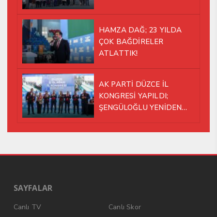
HAMZA DAĞ; 23 YILDA
ÇOK BAĞDİRELER
ATLATTIK!
AK PARTİ DÜZCE İL
KONGRESİ YAPILDI;
ŞENGÜLOĞLU YENİDEN
BAŞKAN SEÇİLDİ!
SAYFALAR
Canlı TV
Canlı Skor