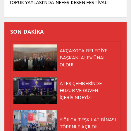
TOPUK YAYLASI’NDA NEFES KESEN FESTİVAL!
SON DAKİKA
AKÇAKOCA BELEDİYE
BAŞKANI ALEV ÜNAL
OLDU!
ATEŞ ÇEMBERİNDE
HUZUR VE GÜVEN
İÇERİSİNDEYİZ!
YIĞILCA TEŞKİLAT BİNASI
TÖRENLE AÇILDI!