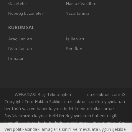
Gazeteler
Namaz Vakitleri
Nöbetçi Eczaneler
Yazarlarımız
KURUMSAL
Araç İlanları
İş İlanları
Usta İlanları
Seri İlan
Firmalar
—— WEBADASI Bilgi Teknolojileri———- duzceaktuel.com ©
Copyright Tüm Hakları Saklıdır duzceaktuel.com'da yayınlanan
her türlü yazı ve haber kaynak belirtilmeden kullanılamaz.
Sayfalarımızda kaynak belirtilerek yayınlanan haberler ilgili
kaynağa aittir ve bu haberlerin kopyalanması durumunda, tüm
Veri politikasındaki amaçlarla sınırlı ve mevzuata uygun şekilde
sorumluluk kopyalayan kişi/kuruma ait olacaktır. Başka kaynak