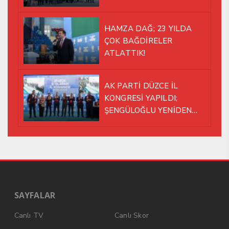
HAMZA DAĞ; 23 YILDA
ÇOK BAĞDİRELER
ATLATTIK!
AK PARTİ DÜZCE İL
KONGRESİ YAPILDI;
ŞENGÜLOĞLU YENİDEN
BAŞKAN SEÇİLDİ!
SAYFALAR
Canlı TV
Canlı Skor