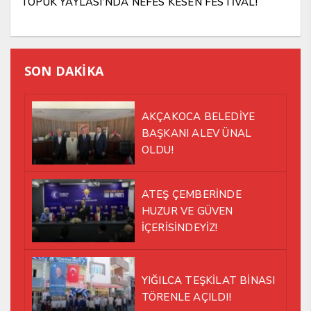
TOPUK YAYLASI’NDA NEFES KESEN FESTİVAL!
SON DAKİKA
AKÇAKOCA BELEDİYE
BAŞKANI ALEV ÜNAL
OLDU!
ATEŞ ÇEMBERİNDE
HUZUR VE GÜVEN
İÇERİSİNDEYİZ!
YIĞILCA TEŞKİLAT BİNASI
TÖRENLE AÇILDI!