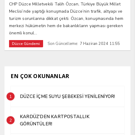
CHP Düzce Milletvekili Talih Özcan, Türkiye Büyük Millet
Meclisi’nde yaptığı konuşmada Düzce’nin trafik, altyapı ve
turizm sorunlarına dikkat çekti. Özcan, konuşmasında hem
merkezi hükümetin hem de bakanlıkların yapması gereken
önemli konul...
Son Güncelleme:
7 Haziran 2024 11:55
Düzce Gündemi
EN ÇOK OKUNANLAR
DÜZCE İÇME SUYU ŞEBEKESİ YENİLENİYOR!
1
KARDÜZ’DEN KARTPOSTALLIK
2
GÖRÜNTÜLER!