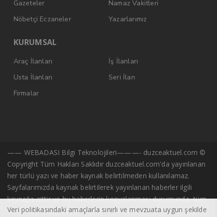
Gazeteler
Namaz Vakitleri
Nöbetçi Eczaneler
Yazarlarımız
KURUMSAL
Araç İlanları
İş İlanları
Usta İlanları
Seri İlan
Firmalar
—— WEBADASI Bilgi Teknolojileri———- duzceaktuel.com ©
Copyright Tüm Hakları Saklıdır duzceaktuel.com'da yayınlanan
her türlü yazı ve haber kaynak belirtilmeden kullanılamaz.
Sayfalarımızda kaynak belirtilerek yayınlanan haberler ilgili
kaynağa aittir ve bu haberlerin kopyalanması durumunda, tüm
Veri politikasındaki amaçlarla sınırlı ve mevzuata uygun şekilde
sorumluluk kopyalayan kişi/kuruma ait olacaktır. Başka kaynak