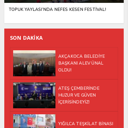
TOPUK YAYLASI’NDA NEFES KESEN FESTİVAL!
SON DAKİKA
AKÇAKOCA BELEDİYE
BAŞKANI ALEV ÜNAL
OLDU!
ATEŞ ÇEMBERİNDE
HUZUR VE GÜVEN
İÇERİSİNDEYİZ!
YIĞILCA TEŞKİLAT BİNASI