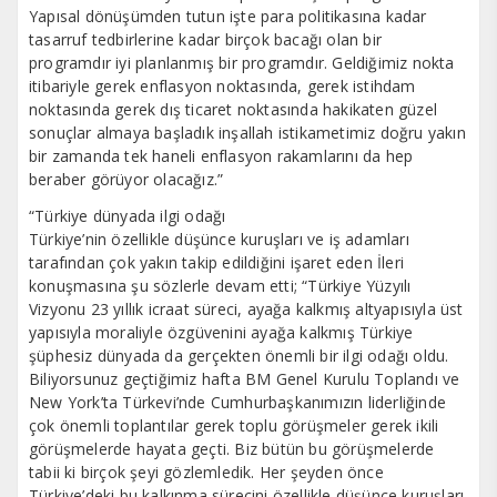
Yapısal dönüşümden tutun işte para politikasına kadar
tasarruf tedbirlerine kadar birçok bacağı olan bir
programdır iyi planlanmış bir programdır. Geldiğimiz nokta
itibariyle gerek enflasyon noktasında, gerek istihdam
noktasında gerek dış ticaret noktasında hakikaten güzel
sonuçlar almaya başladık inşallah istikametimiz doğru yakın
bir zamanda tek haneli enflasyon rakamlarını da hep
beraber görüyor olacağız.”
“Türkiye dünyada ilgi odağı
Türkiye’nin özellikle düşünce kuruşları ve iş adamları
tarafından çok yakın takip edildiğini işaret eden İleri
konuşmasına şu sözlerle devam etti; “Türkiye Yüzyılı
Vizyonu 23 yıllık icraat süreci, ayağa kalkmış altyapısıyla üst
yapısıyla moraliyle özgüvenini ayağa kalkmış Türkiye
şüphesiz dünyada da gerçekten önemli bir ilgi odağı oldu.
Biliyorsunuz geçtiğimiz hafta BM Genel Kurulu Toplandı ve
New York’ta Türkevi’nde Cumhurbaşkanımızın liderliğinde
çok önemli toplantılar gerek toplu görüşmeler gerek ikili
görüşmelerde hayata geçti. Biz bütün bu görüşmelerde
tabii ki birçok şeyi gözlemledik. Her şeyden önce
Türkiye’deki bu kalkınma sürecini özellikle düşünce kuruşları