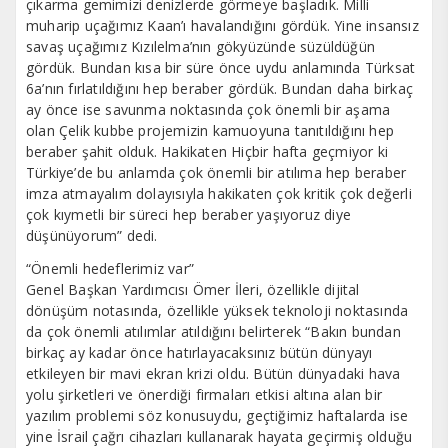
çıkarma gemimizi denizlerde görmeye başladık. Milli
muharip uçağımız Kaan’ı havalandığını gördük. Yine insansız
savaş uçağımız Kızılelma’nın gökyüzünde süzüldüğün
gördük. Bundan kısa bir süre önce uydu anlamında Türksat
6a’nın fırlatıldığını hep beraber gördük. Bundan daha birkaç
ay önce ise savunma noktasında çok önemli bir aşama
olan Çelik kubbe projemizin kamuoyuna tanıtıldığını hep
beraber şahit olduk. Hakikaten Hiçbir hafta geçmiyor ki
Türkiye’de bu anlamda çok önemli bir atılıma hep beraber
imza atmayalım dolayısıyla hakikaten çok kritik çok değerli
çok kıymetli bir süreci hep beraber yaşıyoruz diye
düşünüyorum” dedi.
“Önemli hedeflerimiz var”
Genel Başkan Yardımcısı Ömer İleri, özellikle dijital
dönüşüm notasında, özellikle yüksek teknoloji noktasında
da çok önemli atılımlar atıldığını belirterek “Bakın bundan
birkaç ay kadar önce hatırlayacaksınız bütün dünyayı
etkileyen bir mavi ekran krizi oldu. Bütün dünyadaki hava
yolu şirketleri ve önerdiği firmaları etkisi altına alan bir
yazılım problemi söz konusuydu, geçtiğimiz haftalarda ise
yine İsrail çağrı cihazları kullanarak hayata geçirmiş olduğu