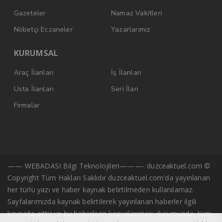
Gazeteler
Namaz Vakitleri
Nöbetçi Eczaneler
Yazarlarımız
KURUMSAL
Araç İlanları
İş İlanları
Usta İlanları
Seri İlan
Firmalar
—— WEBADASI Bilgi Teknolojileri———- duzceaktuel.com ©
Copyright Tüm Hakları Saklıdır duzceaktuel.com'da yayınlanan
her türlü yazı ve haber kaynak belirtilmeden kullanılamaz.
Sayfalarımızda kaynak belirtilerek yayınlanan haberler ilgili
kaynağa aittir ve bu haberlerin kopyalanması durumunda, tüm