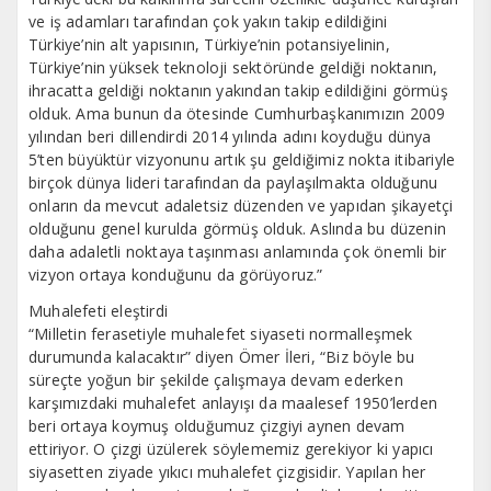
ve iş adamları tarafından çok yakın takip edildiğini
Türkiye’nin alt yapısının, Türkiye’nin potansiyelinin,
Türkiye’nin yüksek teknoloji sektöründe geldiği noktanın,
ihracatta geldiği noktanın yakından takip edildiğini görmüş
olduk. Ama bunun da ötesinde Cumhurbaşkanımızın 2009
yılından beri dillendirdi 2014 yılında adını koyduğu dünya
5’ten büyüktür vizyonunu artık şu geldiğimiz nokta itibariyle
birçok dünya lideri tarafından da paylaşılmakta olduğunu
onların da mevcut adaletsiz düzenden ve yapıdan şikayetçi
olduğunu genel kurulda görmüş olduk. Aslında bu düzenin
daha adaletli noktaya taşınması anlamında çok önemli bir
vizyon ortaya konduğunu da görüyoruz.”
Muhalefeti eleştirdi
“Milletin ferasetiyle muhalefet siyaseti normalleşmek
durumunda kalacaktır” diyen Ömer İleri, “Biz böyle bu
süreçte yoğun bir şekilde çalışmaya devam ederken
karşımızdaki muhalefet anlayışı da maalesef 1950’lerden
beri ortaya koymuş olduğumuz çizgiyi aynen devam
ettiriyor. O çizgi üzülerek söylememiz gerekiyor ki yapıcı
siyasetten ziyade yıkıcı muhalefet çizgisidir. Yapılan her