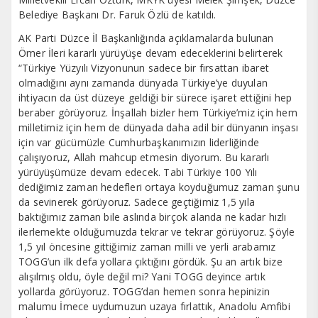
Belediye Başkanı Dr. Faruk Özlü de katıldı.
AK Parti Düzce İl Başkanlığında açıklamalarda bulunan
Ömer İleri kararlı yürüyüşe devam edeceklerini belirterek
“Türkiye Yüzyılı Vizyonunun sadece bir fırsattan ibaret
olmadığını aynı zamanda dünyada Türkiye’ye duyulan
ihtiyacın da üst düzeye geldiği bir sürece işaret ettiğini hep
beraber görüyoruz. İnşallah bizler hem Türkiye’miz için hem
milletimiz için hem de dünyada daha adil bir dünyanın inşası
için var gücümüzle Cumhurbaşkanımızın liderliğinde
çalışıyoruz, Allah mahcup etmesin diyorum. Bu kararlı
yürüyüşümüze devam edecek. Tabi Türkiye 100 Yılı
dediğimiz zaman hedefleri ortaya koyduğumuz zaman şunu
da sevinerek görüyoruz. Sadece geçtiğimiz 1,5 yıla
baktığımız zaman bile aslında birçok alanda ne kadar hızlı
ilerlemekte olduğumuzda tekrar ve tekrar görüyoruz. Şöyle
1,5 yıl öncesine gittiğimiz zaman milli ve yerli arabamız
TOGG’un ilk defa yollara çıktığını gördük. Şu an artık bize
alışılmış oldu, öyle değil mi? Yani TOGG deyince artık
yollarda görüyoruz. TOGG’dan hemen sonra hepinizin
malumu İmece uydumuzun uzaya fırlattık, Anadolu Amfibi