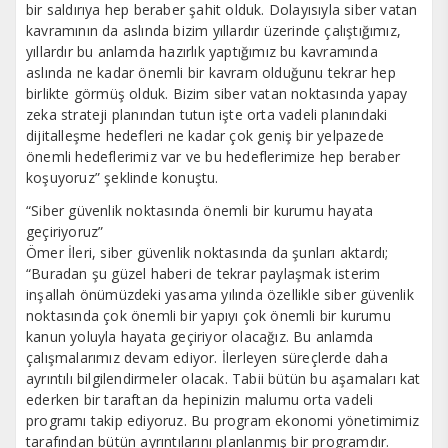
bir saldırıya hep beraber şahit olduk. Dolayısıyla siber vatan
kavramının da aslında bizim yıllardır üzerinde çalıştığımız,
yıllardır bu anlamda hazırlık yaptığımız bu kavramında
aslında ne kadar önemli bir kavram olduğunu tekrar hep
birlikte görmüş olduk. Bizim siber vatan noktasında yapay
zeka strateji planından tutun işte orta vadeli planındaki
dijitalleşme hedefleri ne kadar çok geniş bir yelpazede
önemli hedeflerimiz var ve bu hedeflerimize hep beraber
koşuyoruz” şeklinde konuştu.
“Siber güvenlik noktasında önemli bir kurumu hayata
geçiriyoruz”
Ömer İleri, siber güvenlik noktasında da şunları aktardı;
“Buradan şu güzel haberi de tekrar paylaşmak isterim
inşallah önümüzdeki yasama yılında özellikle siber güvenlik
noktasında çok önemli bir yapıyı çok önemli bir kurumu
kanun yoluyla hayata geçiriyor olacağız. Bu anlamda
çalışmalarımız devam ediyor. İlerleyen süreçlerde daha
ayrıntılı bilgilendirmeler olacak. Tabii bütün bu aşamaları kat
ederken bir taraftan da hepinizin malumu orta vadeli
programı takip ediyoruz. Bu program ekonomi yönetimimiz
tarafından bütün ayrıntılarını planlanmış bir programdır.