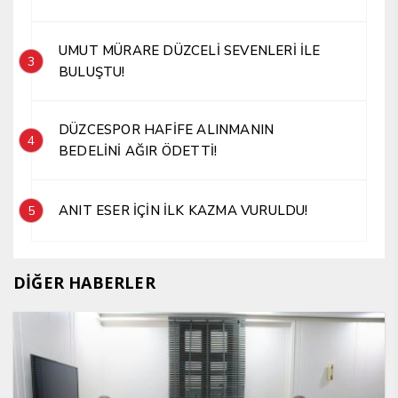
UMUT MÜRARE DÜZCELİ SEVENLERİ İLE
3
BULUŞTU!
DÜZCESPOR HAFİFE ALINMANIN
4
BEDELİNİ AĞIR ÖDETTİ!
ANIT ESER İÇİN İLK KAZMA VURULDU!
5
DİĞER HABERLER