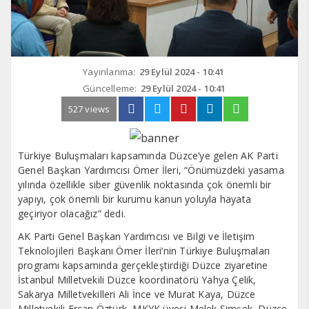
Yayınlanma:
29 Eylül 2024 - 10:41
Güncelleme:
29 Eylül 2024 - 10:41
527 views
Türkiye Buluşmaları kapsamında Düzce’ye gelen AK Parti
Genel Başkan Yardımcısı Ömer İleri, “Önümüzdeki yasama
yılında özellikle siber güvenlik noktasında çok önemli bir
yapıyı, çok önemli bir kurumu kanun yoluyla hayata
geçiriyor olacağız” dedi.
AK Parti Genel Başkan Yardımcısı ve Bilgi ve İletişim
Teknolojileri Başkanı Ömer İleri’nin Türkiye Buluşmaları
programı kapsamında gerçekleştirdiği Düzce ziyaretine
İstanbul Milletvekili Düzce koordinatörü Yahya Çelik,
Sakarya Milletvekilleri Ali İnce ve Murat Kaya, Düzce
Milletvekili Ercan Öztürk, MKYK üyesi Melek Şimşek, Düzce