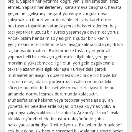
proje, yapılan her yatırıma doğru yanlış dinlemeden itiraz
etmek. Yapılan her ilerlemeyi karalamaya çalışmak, hayata
geçen her gelişmeyi negatif yönleriyle vurgulamaya
çalışmaktan ibaret ve artık maalesef işi hakaret etme
noktasına taşıdıkları vatandaşımıza hakaret edenleri baş
tacı yaptıkları üzücü bir süreci yaşamaya devam ediyoruz.
Ancak bizim her daim söylediğimiz şudur bir ülkenin
gelişmesinde bir milletin tekrar ayağa kalmasında çeşitli km
taşları vardır malum. Bu kilometre taşları yeri gelir alt
yapınızı belli bir noktaya getirmekle ilgili olur, yeri gelir
moralinizi yükseltmekle ilgili olur, yeri gelir özgüveninizi
tekrar kazanmakla ilgili olur işte Türkiye’deki çarpık
muhalefet anlayışının düzelmesi sürecini de biz böyle bir
kilometre taşı olarak görüyoruz. İnşallah önümüzdeki
süreçte bu milletin ferasetiyle muhalefet siyaseti de bu
anlamda normalleşmek durumunda kalacaktır.
Muhalefetlerini hakaret veya tedbirat yerine işte şu an
yönettikleri belediyelerde başarı ortaya koymak yoluyla
yapmaya çalışacaklardır. İstanbul’u, Ankara’yı, İzmir’i layık
oldukları yönetimlerle buluşturmak yönünde çaba
harcayacaklardır diye ümit ediyoruz. Bu anlamda maalesef
çok büyük bir ışık henüz göremedik. Böyle bir süreçte bizler