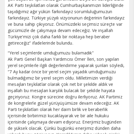
AK Parti teşkilatları olarak Cumhurbaşkanımızın liderliğinde
taşıdığımız ağır yükün farkındayız sorumluluğumuzun
farkındayız. Türkiye yüzyılı vizyonunun değerinin farkındayız
ve buna sahip çıkıyoruz. Önümüzdeki seçimsiz süreçte var
gücümüzle de çalışmaya devam edeceğiz. Ve inşallah
Türkiye’mizi çok daha farklı bir noktaya hep beraber
getireceğiz” ifadelerinde bulundu.
“Yerel seçimlerde umduğumuzu bulamadık”
Ak Parti Genel Başkan Yardımcısı Ömer İleri, son yapılan
yerel seçimlerle ilgili değerlendirme yaparak şunları söyledi,
“7 Ay kadar önce bir yerel seçim yaşadık umduğumuzu
bulmadığımız bir yerel seçim oldu. Milletimizin verdiği
mesajları teşkilatlar olarak çok net bir şekilde aldık ve
inşallah bu mesajları karşılık bulacak bir şekilde hayata
geçiriyoruz. Kongre sürecine doğru ilerliyoruz. AK Partimiz
de kongrelerle güzel yürüyüşümüze devam edeceğiz. AK
Parti teşkilatları olarak her daim birlik ve beraberlik
içerisinde birbirimizi kucaklayarak ve bir aile hukuku
içerisinde çalışmaya devam ediyoruz. Enerjimiz bugünden
de yüksek olacak. Çünkü bugünkü enerjimiz dünden daha