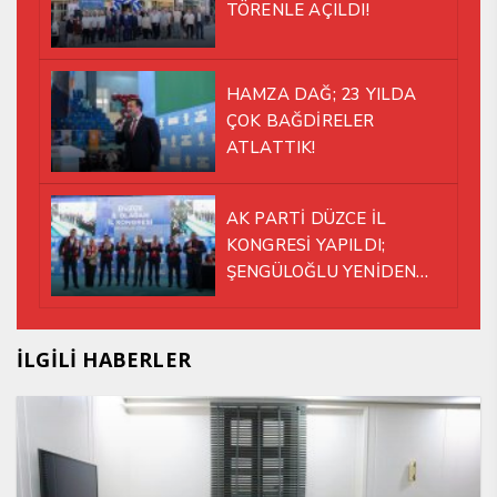
TÖRENLE AÇILDI!
HAMZA DAĞ; 23 YILDA
ÇOK BAĞDİRELER
ATLATTIK!
AK PARTİ DÜZCE İL
KONGRESİ YAPILDI;
ŞENGÜLOĞLU YENİDEN
BAŞKAN SEÇİLDİ!
İLGİLİ HABERLER