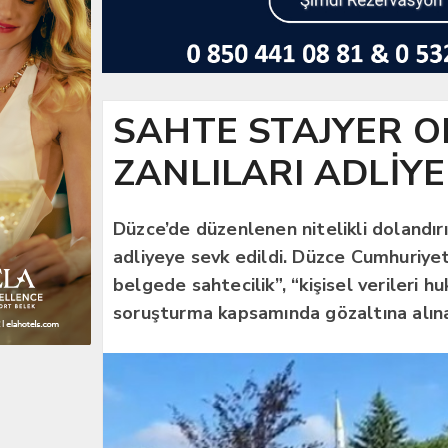
SAHTE STAJYER 
ZANLILARI ADLİYE
Düzce’de düzenlenen nitelikli dolandır
adliyeye sevk edildi. Düzce Cumhuriyet 
belgede sahtecilik”, “kişisel verileri h
soruşturma kapsamında gözaltına alına