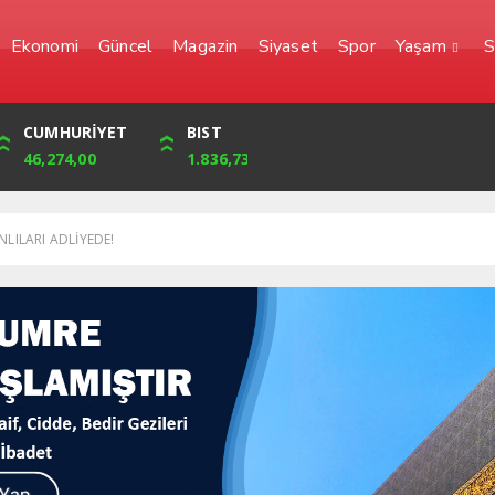
Ekonomi
Güncel
Magazin
Siyaset
Spor
Yaşam
S
YEN
CUMHURİYET
FRANK
BIST
0,0000
46,274,00
56,6623
1.836,73
LILARI ADLİYEDE!