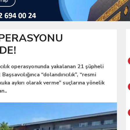
OPERASYONU
DE!
ıcılık operasyonunda yakalanan 21 şüpheli
Başsavcılığınca “dolandırıcılık”, “resmi
ukuka aykırı olarak verme” suçlarına yönelik
n..