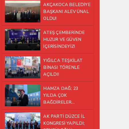
AKÇAKOCA BELEDİYE
BAŞKANI ALEV ÜNAL
OLDU!
ATEŞ ÇEMBERİNDE
HUZUR VE GÜVEN
İÇERİSİNDEYİZ!
YIĞILCA TEŞKİLAT
BİNASI TÖRENLE
AÇILDI!
HAMZA DAĞ; 23
YILDA ÇOK
BAĞDİRELER
ATLATTIK!
AK PARTİ DÜZCE İL
KONGRESİ YAPILDI;