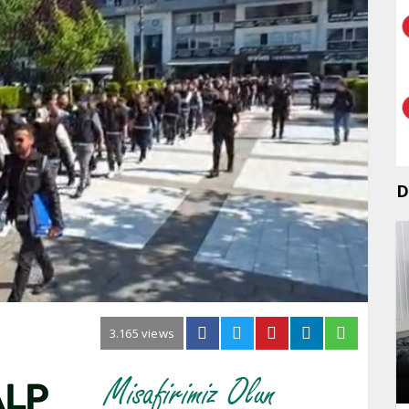
D
3.165 views