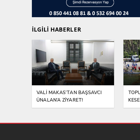
İLGİLİ HABERLER
VALİ MAKAS’TAN BAŞSAVCI
TOPU
ÜNALAN’A ZİYARET!
KESE