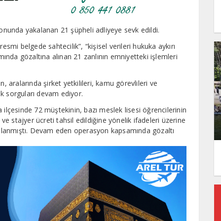
yonunda yakalanan 21 şüpheli adliyeye sevk edildi.
esmi belgede sahtecilik”, “kişisel verileri hukuka aykırı
nda gözaltına alınan 21 zanlının emniyetteki işlemleri
, aralarında şirket yetkilileri, kamu görevlileri ve
lık sorguları devam ediyor.
çesinde 72 müştekinin, bazı meslek lisesi öğrencilerinin
ve stajyer ücreti tahsil edildiğine yönelik ifadeleri üzerine
alanmıştı. Devam eden operasyon kapsamında gözaltı