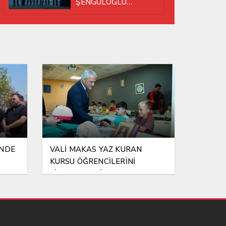
ŞENGÜLOĞLU
YENİDEN BAŞKAN
SEÇİLDİ!
İNDE
VALİ MAKAS YAZ KURAN
KURSU ÖĞRENCİLERİNİ
ZİYARET ETTİ!