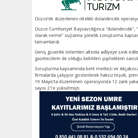
Düzce’de düzenlenen nitelikli dolandırıcılık operas
Düzce Cumhuriyet Başsavcılığınca “dolandırıcılık”, “r
olarak verme” suçlarına yönelik soruşturma kapsamı
tamamlandı.
Geniş güvenlik önlemleri altında adliyeye sevk edilen
gazetecilerin de olduğu belirtilen şüphelilerin savcı
Soruşturma kapsamında kent merkezi ve Akçakoca il
firmalarda çalışıyor gösterilerek haksız teşvik, prim 
19 Mayıs’ta düzenlenen operasyonda 12 zanlı yak
sayısı 21’e yükselmişti.