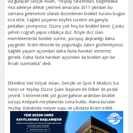
vurgulayan Selçuk Aslan, “Yeşilay tarafından, bağımlılıkla
mücadeleye dikkat çekmek amacıyla 2011 yılından bu
zamana geleneksel olarak düzenlenen bisiklet turunu bugün
icra ettik. Sağlıklı yaşamın keyfini sürelim sloganıyla
pedalları çeviriyoruz. Düzce çok hoş bir bisiklet kenti. Çünkü
şehrin coğrafi yapısı oldukça düz. Böyle düz olan
memleketlerde bisiklet sürme, yürüyüş alışkanlığı daha
yaygındır. Bizim ilimizde bu yoğunluğu zaten gözlemliyoruz.
Sağlıklı yaşam açısından daha fazla hareket etmemiz
gerekli. Daha fazla hareket açısından da bisiklet ayrı bir
fırsatı sunmakta” dedi.
Etkinlikte Vali Selçuk Aslan, Gençlik ve Spor İl Müdürü İsa
Yazıcı ve Yeşilay Düzce Şube Başkanı Ali Dilber de pedal
çevirdi. 5 kilometrelik yol güzergahının ardından bisiklet
sürüşü Anıtpark meydanında sona buldu. Alana kurulan
Yeşilay standında meyve suyu ve çikolata ikram edildi.