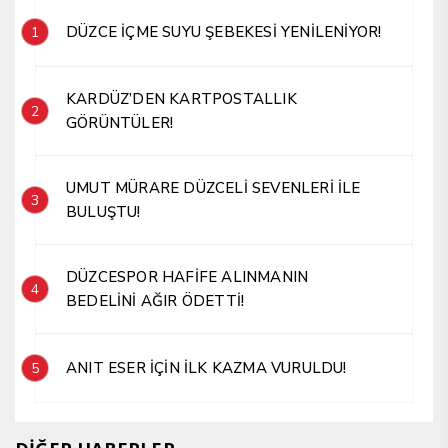
DÜZCE İÇME SUYU ŞEBEKESİ YENİLENİYOR!
1
KARDÜZ’DEN KARTPOSTALLIK
2
GÖRÜNTÜLER!
UMUT MÜRARE DÜZCELİ SEVENLERİ İLE
3
BULUŞTU!
DÜZCESPOR HAFİFE ALINMANIN
4
BEDELİNİ AĞIR ÖDETTİ!
ANIT ESER İÇİN İLK KAZMA VURULDU!
5