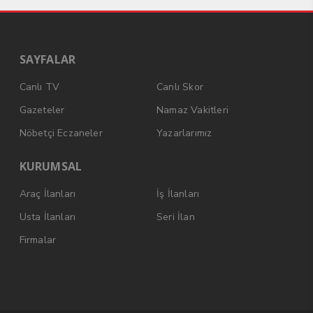
SAYFALAR
Canlı TV
Canlı Skor
Gazeteler
Namaz Vakitleri
Nöbetçi Eczaneler
Yazarlarımız
KURUMSAL
Araç İlanları
İş İlanları
Usta İlanları
Seri İlan
Firmalar