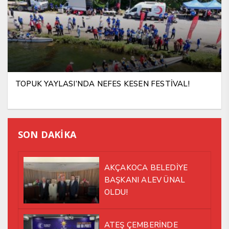
TOPUK YAYLASI’NDA NEFES KESEN FESTİVAL!
SON DAKİKA
AKÇAKOCA BELEDİYE
BAŞKANI ALEV ÜNAL
OLDU!
ATEŞ ÇEMBERİNDE