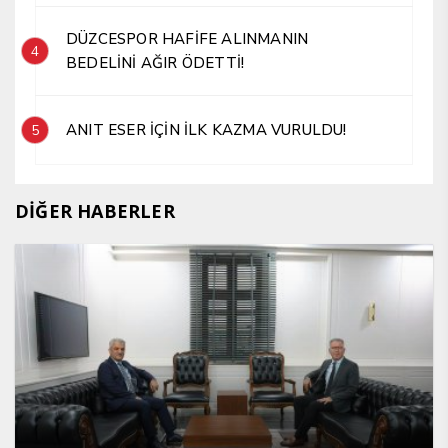
DÜZCESPOR HAFİFE ALINMANIN
4
BEDELİNİ AĞIR ÖDETTİ!
ANIT ESER İÇİN İLK KAZMA VURULDU!
5
DİĞER HABERLER