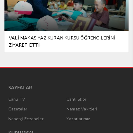
VALİ MAKAS YAZ KURAN KURSU ÖĞRENCİLERİNİ
ZİYARET ETTİ!
SAYFALAR
Canlı TV
Canlı Skor
Gazeteler
Namaz Vakitleri
Nöbetçi Eczaneler
Yazarlarımız
KURUMSAL