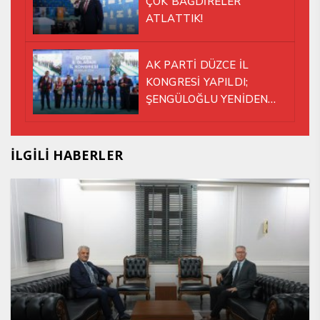
ÇOK BAĞDİRELER
ATLATTIK!
AK PARTİ DÜZCE İL
KONGRESİ YAPILDI;
ŞENGÜLOĞLU YENİDEN
BAŞKAN SEÇİLDİ!
İLGİLİ HABERLER