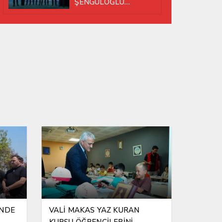
ŞENGÜLOĞLU
YENİDEN BAŞKAN
SEÇİLDİ!
İNDE
VALİ MAKAS YAZ KURAN
KURSU ÖĞRENCİLERİNİ