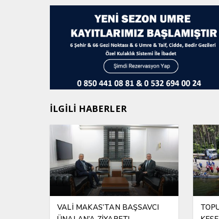
İLGİLİ HABERLER
VALİ MAKAS’TAN BAŞSAVCI
TOPU
ÜNALAN’A ZİYARET!
KESE