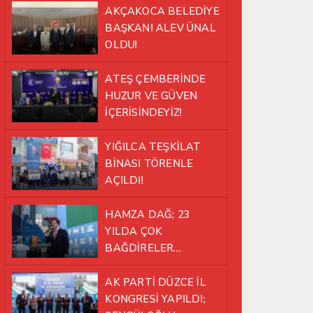
AKÇAKOCA BELEDİYE
BAŞKANI ALEV ÜNAL
OLDU!
ATEŞ ÇEMBERİNDE
HUZUR VE GÜVEN
İÇERİSİNDEYİZ!
YIĞILCA TEŞKİLAT
BİNASI TÖRENLE
AÇILDI!
HAMZA DAĞ; 23
YILDA ÇOK
BAĞDİRELER
ATLATTIK!
AK PARTİ DÜZCE İL
KONGRESİ YAPILDI;