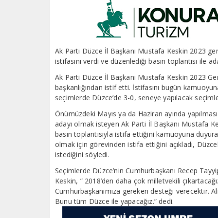
Ak Parti Düzce İl Başkanı Mustafa Keskin 2023 genel
istifasını verdi ve düzenlediği basın toplantısı ile ada
Ak Parti Düzce İl Başkanı Mustafa Keskin 2023 Genel
başkanlığından istif etti. İstifasını bugün kamuoyu
seçimlerde Düzce’de 3-0, seneye yapılacak seçiml
Önümüzdeki Mayıs ya da Haziran ayında yapılması 
adayı olmak isteyen Ak Parti İl Başkanı Mustafa Kes
basın toplantısıyla istifa ettiğini kamuoyuna duyura
olmak için görevinden istifa ettiğini açıkladı, Düzce
istediğini söyledi.
Seçimlerde Düzce’nin Cumhurbaşkanı Recep Tayyip
Keskin, ” 2018’den daha çok milletvekili çıkartacağ
Cumhurbaşkanımıza gereken desteği verecektir. Alnım
Bunu tüm Düzce ile yapacağız.” dedi.