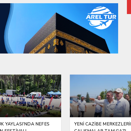
K YAYLASI’NDA NEFES
YENİ CAZİBE MERKEZLER
N FESTİVAL!
ÇALIŞMALAR TAM GAZ!