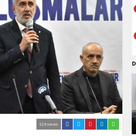
D
529 views