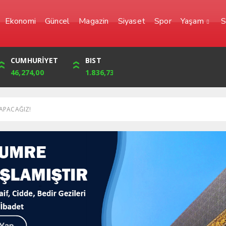
Ekonomi
Güncel
Magazin
Siyaset
Spor
Yaşam
S
YEN
CUMHURİYET
FRANK
BIST
0,0000
46,274,00
56,6623
1.836,73
YAPACAĞIZ!