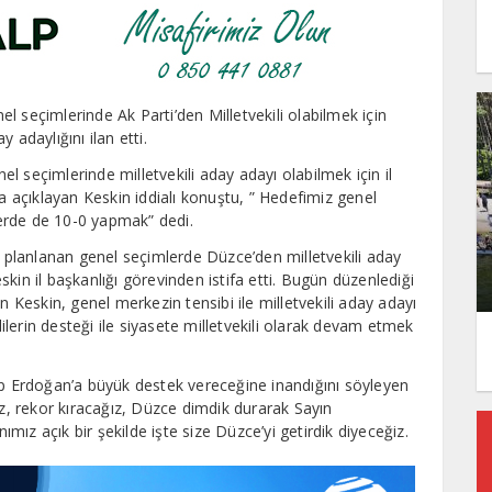
 seçimlerinde Ak Parti’den Milletvekili olabilmek için
y adaylığını ilan etti.
 seçimlerinde milletvekili aday adayı olabilmek için il
na açıklayan Keskin iddialı konuştu, ” Hedefimiz genel
erde de 10-0 yapmak” dedi.
planlanan genel seçimlerde Düzce’den milletvekili aday
kin il başkanlığı görevinden istifa etti. Bugün düzenlediği
n Keskin, genel merkezin tensibi ile milletvekili aday adayı
lilerin desteği ile siyasete milletvekili olarak devam etmek
 Erdoğan’a büyük destek vereceğine inandığını söyleyen
ız, rekor kıracağız, Düzce dimdik durarak Sayın
ız açık bir şekilde işte size Düzce’yi getirdik diyeceğiz.