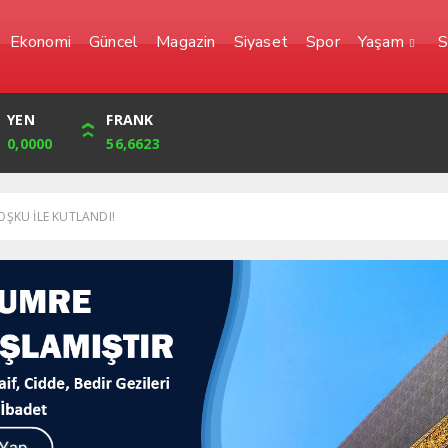
Ekonomi
Güncel
Magazin
Siyaset
Spor
Yaşam
S
YEN
CUMHURİYET
FRANK
BIST
0,0000
46,274,00
56,6623
1.836,73
OŞKU İLE KUTLANDI!