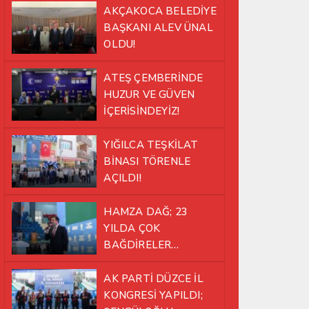
AKÇAKOCA BELEDİYE
BAŞKANI ALEV ÜNAL
OLDU!
ATEŞ ÇEMBERİNDE
HUZUR VE GÜVEN
İÇERİSİNDEYİZ!
YIĞILCA TEŞKİLAT
BİNASI TÖRENLE
AÇILDI!
HAMZA DAĞ; 23
YILDA ÇOK
BAĞDİRELER
ATLATTIK!
AK PARTİ DÜZCE İL
KONGRESİ YAPILDI;