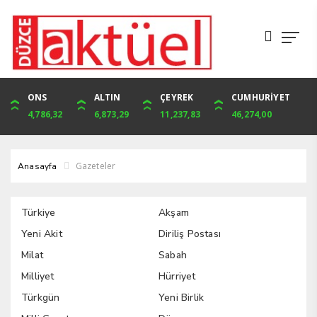
DOLAR
ONS
EURO
ALTIN
ALTIN
ÇEYREK
BIST
CUMHURİYET
44,6563
4,786,32
52,4527
6,873,29
6,873,29
11,237,83
1.836,73
46,274,00
Gazeteler
Anasayfa
Türkiye
Akşam
Yeni Akit
Diriliş Postası
Milat
Sabah
Milliyet
Hürriyet
Türkgün
Yeni Birlik