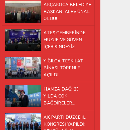
AKÇAKOCA BELEDİYE
BAŞKANI ALEV ÜNAL
OLDU!
ATEŞ ÇEMBERİNDE
HUZUR VE GÜVEN
İÇERİSİNDEYİZ!
YIĞILCA TEŞKİLAT
BİNASI TÖRENLE
AÇILDI!
HAMZA DAĞ; 23
YILDA ÇOK
BAĞDİRELER
ATLATTIK!
AK PARTİ DÜZCE İL
KONGRESİ YAPILDI;