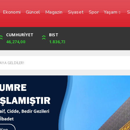
Ekonomi
Güncel
Magazin
Siyaset
Spor
Yaşam
S
YEN
CUMHURİYET
FRANK
BIST
0,0000
46,274,00
56,6623
1.836,73
RAYA GELDİLER!