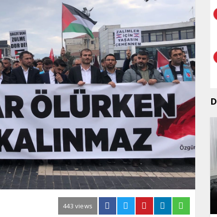
D
443 views