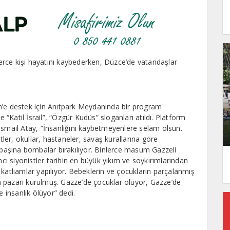
nlerce kişi hayatını kaybederken, Düzce’de vatandaşlar
n’e destek için Anıtpark Meydanında bir program
e “Katil İsrail”, “Özgür Kudüs” sloganları atıldı. Platform
ail Atay, “İnsanlığını kaybetmeyenlere selam olsun.
tler, okullar, hastaneler, savaş kurallarına göre
aşına bombalar bırakılıyor. Binlerce masum Gazzeli
mcı siyonistler tarihin en büyük yıkım ve soykırımlarından
katliamlar yapılıyor. Bebeklerin ve çocukların parçalanmış
can pazarı kurulmuş. Gazze’de çocuklar ölüyor, Gazze’de
e insanlık ölüyor” dedi.