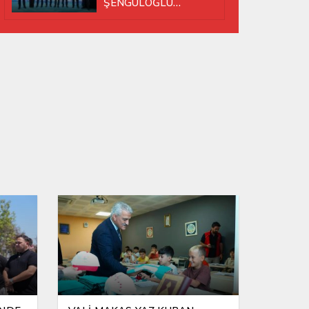
ŞENGÜLOĞLU
YENİDEN BAŞKAN
SEÇİLDİ!