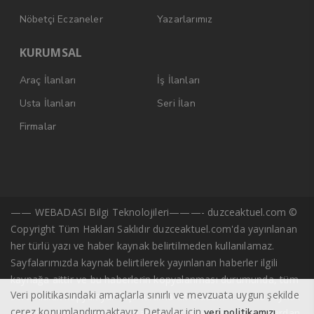
Nöbetçi Eczaneler
Yazarlarımız
KURUMSAL
Araç İlanları
İş İlanları
Usta İlanları
Seri İlan
Firmalar
—— WEBADASI Bilgi Teknolojileri———- duzceaktuel.com ©
Copyright Tüm Hakları Saklıdır duzceaktuel.com'da yayınlanan
her türlü yazı ve haber kaynak belirtilmeden kullanılamaz.
Sayfalarımızda kaynak belirtilerek yayınlanan haberler ilgili
kaynağa aittir ve bu haberlerin kopyalanması durumunda, tüm
Veri politikasındaki amaçlarla sınırlı ve mevzuata uygun şekilde
sorumluluk kopyalayan kişi/kuruma ait olacaktır. Başka kaynak
çerez konumlandırmaktayız. Detaylar için
veri politikamızı
veya gazeteden alıntı yazarlar ve site yazarlarına ait yazılardan