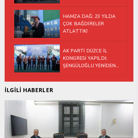
HAMZA DAĞ; 23 YILDA
ÇOK BAĞDİRELER
ATLATTIK!
AK PARTİ DÜZCE İL
KONGRESİ YAPILDI;
ŞENGÜLOĞLU YENİDEN
BAŞKAN SEÇİLDİ!
İLGİLİ HABERLER