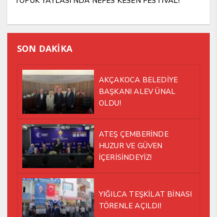
TOPUK YAYLASI’NDA NEFES KESEN FESTİVAL!
SON DAKİKA
AKÇAKOCA BELEDİYE
BAŞKANI ALEV ÜNAL
OLDU!
ATEŞ ÇEMBERİNDE
HUZUR VE GÜVEN
İÇERİSİNDEYİZ!
YIĞILCA TEŞKİLAT BİNASI
TÖRENLE AÇILDI!