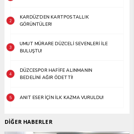
KARDÜZ’DEN KARTPOSTALLIK
2
GÖRÜNTÜLER!
UMUT MÜRARE DÜZCELİ SEVENLERİ İLE
3
BULUŞTU!
DÜZCESPOR HAFİFE ALINMANIN
4
BEDELİNİ AĞIR ÖDETTİ!
ANIT ESER İÇİN İLK KAZMA VURULDU!
5
DİĞER HABERLER