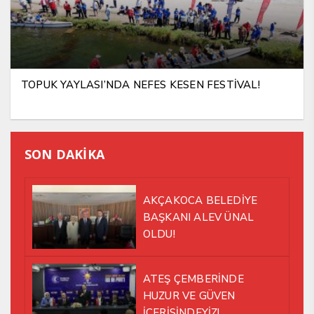
TOPUK YAYLASI’NDA NEFES KESEN FESTİVAL!
SON DAKİKA
AKÇAKOCA BELEDİYE
BAŞKANI ALEV ÜNAL
OLDU!
ATEŞ ÇEMBERİNDE
HUZUR VE GÜVEN
İÇERİSİNDEYİZ!