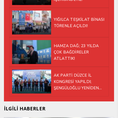
YIĞILCA TEŞKİLAT BİNASI
TÖRENLE AÇILDI!
HAMZA DAĞ; 23 YILDA
ÇOK BAĞDİRELER
ATLATTIK!
AK PARTİ DÜZCE İL
KONGRESİ YAPILDI;
ŞENGÜLOĞLU YENİDEN
BAŞKAN SEÇİLDİ!
İLGİLİ HABERLER