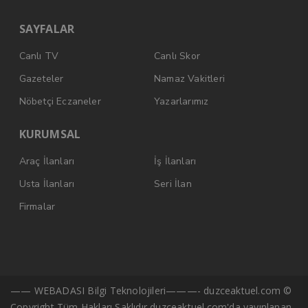
SAYFALAR
Canlı TV
Canlı Skor
Gazeteler
Namaz Vakitleri
Nöbetçi Eczaneler
Yazarlarımız
KURUMSAL
Araç İlanları
İş İlanları
Usta İlanları
Seri İlan
Firmalar
—— WEBADASI Bilgi Teknolojileri———- duzceaktuel.com ©
Copyright Tüm Hakları Saklıdır duzceaktuel.com'da yayınlanan