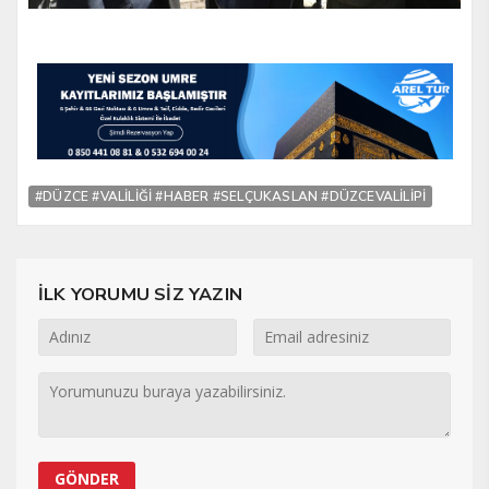
#DÜZCE #VALİLİĞİ #HABER #SELÇUKASLAN #DÜZCEVALİLİPİ
İLK YORUMU SİZ YAZIN