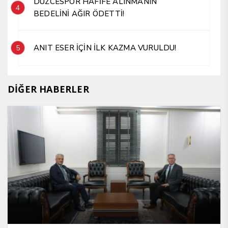
DÜZCESPOR HAFİFE ALINMANIN
4
BEDELİNİ AĞIR ÖDETTİ!
ANIT ESER İÇİN İLK KAZMA VURULDU!
5
DİĞER HABERLER