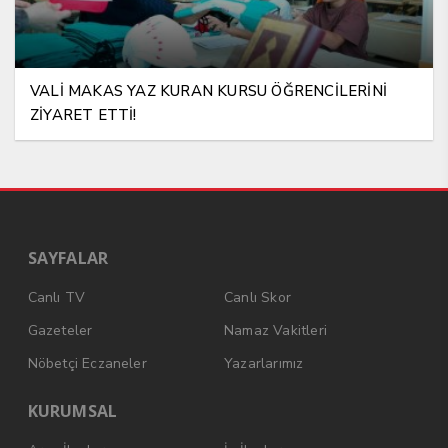
VALİ MAKAS YAZ KURAN KURSU ÖĞRENCİLERİNİ
ZİYARET ETTİ!
SAYFALAR
Canlı TV
Canlı Skor
Gazeteler
Namaz Vakitleri
Nöbetçi Eczaneler
Yazarlarımız
KURUMSAL