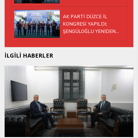
AK PARTİ DÜZCE İL
KONGRESİ YAPILDI;
ŞENGÜLOĞLU YENİDEN
BAŞKAN SEÇİLDİ!
İLGİLİ HABERLER