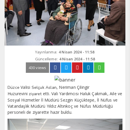
Yayınlanma:
4 Nisan 2024 - 11:58
Güncelleme:
4 Nisan 2024 - 11:58
430 views
Valisi
, Neriman Çilingir
Düzce
Selçuk Aslan
Huzurevini
etti. Vali Yardımcısı Haluk Çakmak, Aile ve
ziyaret
Sosyal Hizmetler İl Müdürü Sezgin Küçüktepe, İl Nüfus ve
Vatandaşlık Müdürü Yıldız Altınkoç ve Nüfus Müdürlüğü
personeli de ziyarette hazır buldu.