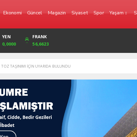
Ekonomi
Güncel
Magazin
Siyaset
Spor
Yaşam
S
YEN
CUMHURİYET
FRANK
BIST
0,0000
46,274,00
56,6623
1.836,73
 TOZ TAŞINIMI İÇİN UYARIDA BULUNDU