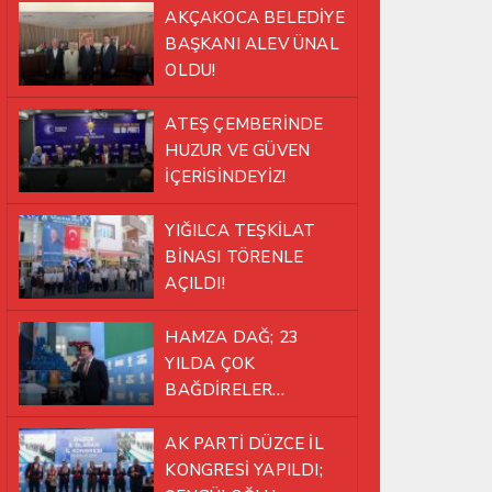
AKÇAKOCA BELEDİYE
BAŞKANI ALEV ÜNAL
OLDU!
ATEŞ ÇEMBERİNDE
HUZUR VE GÜVEN
İÇERİSİNDEYİZ!
YIĞILCA TEŞKİLAT
BİNASI TÖRENLE
AÇILDI!
HAMZA DAĞ; 23
YILDA ÇOK
BAĞDİRELER
ATLATTIK!
AK PARTİ DÜZCE İL
KONGRESİ YAPILDI;