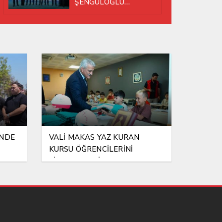
ŞENGÜLOĞLU
YENİDEN BAŞKAN
SEÇİLDİ!
İNDE
VALİ MAKAS YAZ KURAN
KURSU ÖĞRENCİLERİNİ
ZİYARET ETTİ!