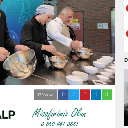
D
370 views