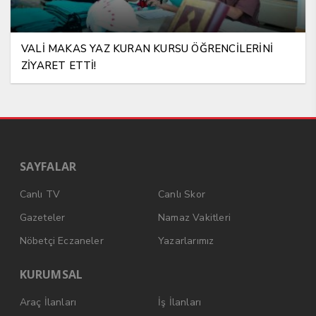
VALİ MAKAS YAZ KURAN KURSU ÖĞRENCİLERİNİ
ZİYARET ETTİ!
SAYFALAR
Canlı TV
Canlı Skor
Gazeteler
Namaz Vakitleri
Nöbetçi Eczaneler
Yazarlarımız
KURUMSAL
Araç İlanları
İş İlanları