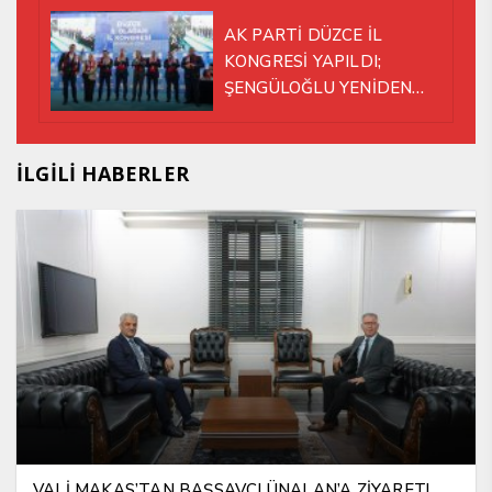
AK PARTİ DÜZCE İL
KONGRESİ YAPILDI;
ŞENGÜLOĞLU YENİDEN
BAŞKAN SEÇİLDİ!
İLGİLİ HABERLER
VALİ MAKAS’TAN BAŞSAVCI ÜNALAN’A ZİYARET!