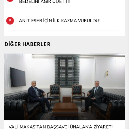
BEDELİNİ AĞIR ÖDETTİ!
ANIT ESER İÇİN İLK KAZMA VURULDU!
5
DİĞER HABERLER
VALİ MAKAS’TAN BAŞSAVCI ÜNALAN’A ZİYARET!