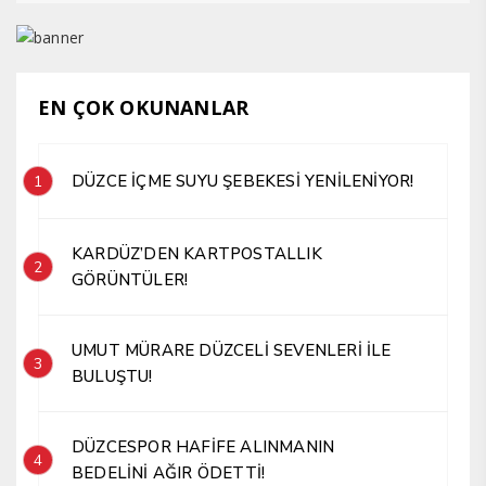
EN ÇOK OKUNANLAR
DÜZCE İÇME SUYU ŞEBEKESİ YENİLENİYOR!
1
KARDÜZ’DEN KARTPOSTALLIK
2
GÖRÜNTÜLER!
UMUT MÜRARE DÜZCELİ SEVENLERİ İLE
3
BULUŞTU!
DÜZCESPOR HAFİFE ALINMANIN
4
BEDELİNİ AĞIR ÖDETTİ!