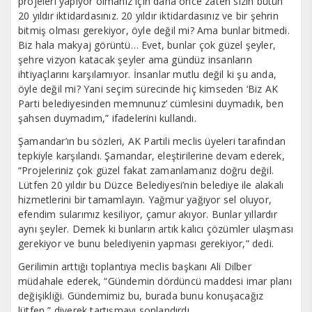
projeleri yapıyor olmanız için daha önce zaten sizin bütün
20 yıldır iktidardasınız. 20 yıldır iktidardasınız ve bir şehrin
bitmiş olması gerekiyor, öyle değil mi? Ama bunlar bitmedi.
Biz hala makyaj görüntü… Evet, bunlar çok güzel şeyler,
şehre vizyon katacak şeyler ama gündüz insanların
ihtiyaçlarını karşılamıyor. İnsanlar mutlu değil ki şu anda,
öyle değil mi? Yani seçim sürecinde hiç kimseden ‘Biz AK
Parti belediyesinden memnunuz’ cümlesini duymadık, ben
şahsen duymadım,” ifadelerini kullandı.
Şamandar’ın bu sözleri, AK Partili meclis üyeleri tarafından
tepkiyle karşılandı. Şamandar, eleştirilerine devam ederek,
“Projeleriniz çok güzel fakat zamanlamanız doğru değil.
Lütfen 20 yıldır bu Düzce Belediyesi’nin belediye ile alakalı
hizmetlerini bir tamamlayın. Yağmur yağıyor sel oluyor,
efendim sularımız kesiliyor, çamur akıyor. Bunlar yıllardır
aynı şeyler. Demek ki bunların artık kalıcı çözümler ulaşması
gerekiyor ve bunu belediyenin yapması gerekiyor,” dedi.
Gerilimin arttığı toplantıya meclis başkanı Ali Dilber
müdahale ederek, “Gündemin dördüncü maddesi imar planı
değişikliği. Gündemimiz bu, burada bunu konuşacağız
lütfen,” diyerek tartışmayı sonlandırdı.