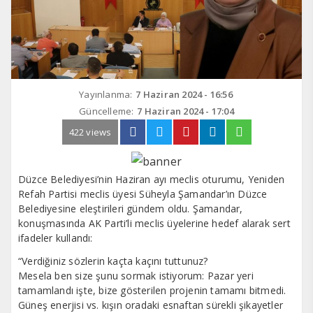
Yayınlanma:
7 Haziran 2024 - 16:56
Güncelleme:
7 Haziran 2024 - 17:04
422 views
Düzce Belediyesi’nin Haziran ayı meclis oturumu, Yeniden
Refah Partisi meclis üyesi Süheyla Şamandar’ın Düzce
Belediyesine eleştirileri gündem oldu. Şamandar,
konuşmasında AK Parti’li meclis üyelerine hedef alarak sert
ifadeler kullandı:
“Verdiğiniz sözlerin kaçta kaçını tuttunuz?
Mesela ben size şunu sormak istiyorum: Pazar yeri
tamamlandı işte, bize gösterilen projenin tamamı bitmedi.
Güneş enerjisi vs. kışın oradaki esnaftan sürekli şikayetler