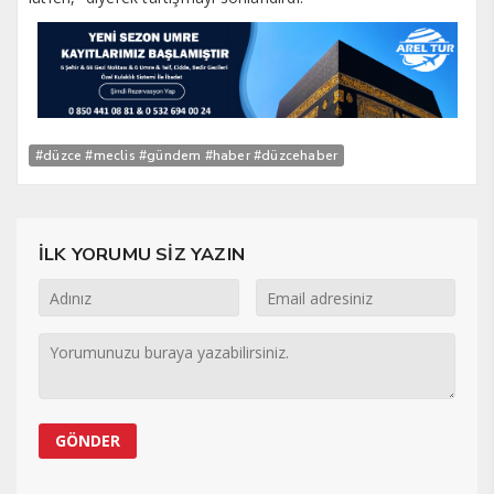
#düzce #meclis #gündem #haber #düzcehaber
İLK YORUMU SİZ YAZIN