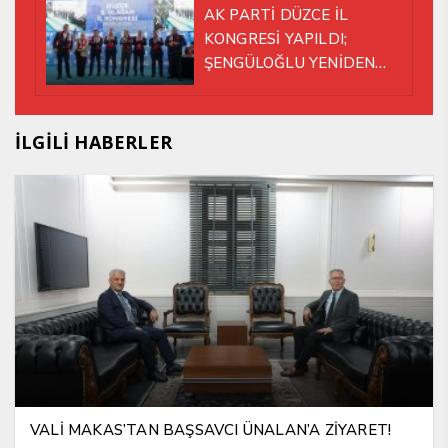
AK PARTİ DÜZCE İL
KONGRESİ YAPILDI;
ŞENGÜLOĞLU YENİDEN
BAŞKAN SEÇİLDİ!
İLGİLİ HABERLER
VALİ MAKAS’TAN BAŞSAVCI ÜNALAN’A ZİYARET!