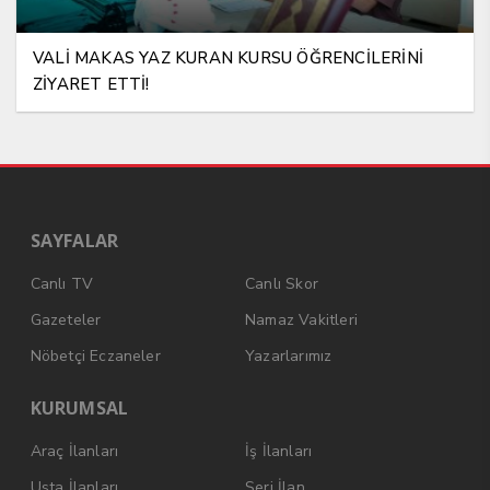
VALİ MAKAS YAZ KURAN KURSU ÖĞRENCİLERİNİ
ZİYARET ETTİ!
SAYFALAR
Canlı TV
Canlı Skor
Gazeteler
Namaz Vakitleri
Nöbetçi Eczaneler
Yazarlarımız
KURUMSAL
Araç İlanları
İş İlanları
Usta İlanları
Seri İlan