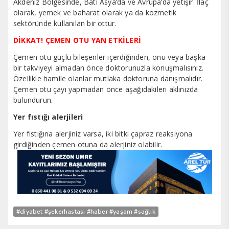
Akdeniz Bölgesinde, Batı Asya’da ve Avrupa’da yetişir. İlaç
olarak, yemek ve baharat olarak ya da kozmetik
sektöründe kullanılan bir ottur.
DİKKAT! ÇEMEN OTU YAN ETKİLERİ
Çemen otu güçlü bileşenler içerdiğinden, onu veya başka
bir takviyeyi almadan önce doktorunuzla konuşmalısınız.
Özellikle hamile olanlar mutlaka doktoruna danışmalıdır.
Çemen otu çayı yapmadan önce aşağıdakileri aklınızda
bulundurun.
Yer fıstığı alerjileri
Yer fıstığına alerjiniz varsa, iki bitki çapraz reaksiyona
girdiğinden çemen otuna da alerjiniz olabilir.
#diyabet #şekerhastası #haber #yaşam #sağlık