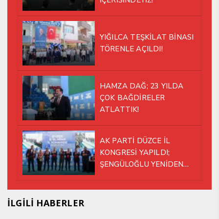
İÇERİSİNDEYİZ!
YIĞILCA TEŞKİLAT BİNASI
TÖRENLE AÇILDI!
HAMZA DAĞ; 23 YILDA
ÇOK BAĞDİRELER
ATLATTIK!
AK PARTİ DÜZCE İL
KONGRESİ YAPILDI;
ŞENGÜLOĞLU YENİDEN
BAŞKAN SEÇİLDİ!
İLGİLİ HABERLER