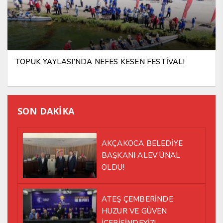
TOPUK YAYLASI’NDA NEFES KESEN FESTİVAL!
SON DAKİKA
AKÇAKOCA BELEDİYE
BAŞKANI ALEV ÜNAL
OLDU!
ATEŞ ÇEMBERİNDE
HUZUR VE GÜVEN