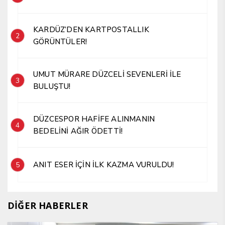
KARDÜZ’DEN KARTPOSTALLIK
2
GÖRÜNTÜLER!
UMUT MÜRARE DÜZCELİ SEVENLERİ İLE
3
BULUŞTU!
DÜZCESPOR HAFİFE ALINMANIN
4
BEDELİNİ AĞIR ÖDETTİ!
ANIT ESER İÇİN İLK KAZMA VURULDU!
5
DİĞER HABERLER