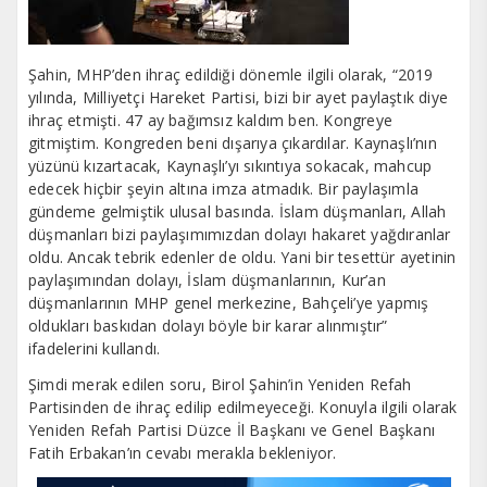
Şahin, MHP’den ihraç edildiği dönemle ilgili olarak, “2019
yılında, Milliyetçi Hareket Partisi, bizi bir ayet paylaştık diye
ihraç etmişti. 47 ay bağımsız kaldım ben. Kongreye
gitmiştim. Kongreden beni dışarıya çıkardılar. Kaynaşlı’nın
yüzünü kızartacak, Kaynaşlı’yı sıkıntıya sokacak, mahcup
edecek hiçbir şeyin altına imza atmadık. Bir paylaşımla
gündeme gelmiştik ulusal basında. İslam düşmanları, Allah
düşmanları bizi paylaşımımızdan dolayı hakaret yağdıranlar
oldu. Ancak tebrik edenler de oldu. Yani bir tesettür ayetinin
paylaşımından dolayı, İslam düşmanlarının, Kur’an
düşmanlarının MHP genel merkezine, Bahçeli’ye yapmış
oldukları baskıdan dolayı böyle bir karar alınmıştır”
ifadelerini kullandı.
Şimdi merak edilen soru, Birol Şahin’in Yeniden Refah
Partisinden de ihraç edilip edilmeyeceği. Konuyla ilgili olarak
Yeniden Refah Partisi Düzce İl Başkanı ve Genel Başkanı
Fatih Erbakan’ın cevabı merakla bekleniyor.