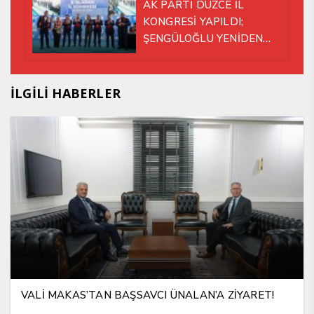
AK PARTİ DÜZCE İL
KONGRESİ YAPILDI;
ŞENGÜLOĞLU YENİDEN
BAŞKAN SEÇİLDİ!
İLGİLİ HABERLER
VALİ MAKAS’TAN BAŞSAVCI ÜNALAN’A ZİYARET!