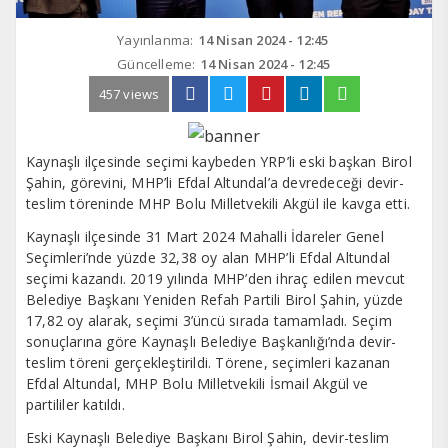
Yayınlanma:
14 Nisan 2024 - 12:45
Güncelleme:
14 Nisan 2024 - 12:45
457 views
Kaynaşlı ilçesinde seçimi kaybeden YRP’li eski başkan Birol
Şahin, görevini, MHP’li Efdal Altundal’a devredeceği devir-
teslim töreninde MHP Bolu Milletvekili Akgül ile kavga etti.
Kaynaşlı ilçesinde 31 Mart 2024 Mahalli İdareler Genel
Seçimleri’nde yüzde 32,38 oy alan MHP’li Efdal Altundal
seçimi kazandı. 2019 yılında MHP’den ihraç edilen mevcut
Belediye Başkanı Yeniden Refah Partili Birol Şahin, yüzde
17,82 oy alarak, seçimi 3’üncü sırada tamamladı. Seçim
sonuçlarına göre Kaynaşlı Belediye Başkanlığı’nda devir-
teslim töreni gerçekleştirildi. Törene, seçimleri kazanan
Efdal Altundal, MHP Bolu Milletvekili İsmail Akgül ve
partililer katıldı.
Eski Kaynaşlı Belediye Başkanı Birol Şahin, devir-teslim