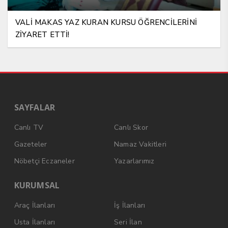
VALİ MAKAS YAZ KURAN KURSU ÖĞRENCİLERİNİ
ZİYARET ETTİ!
SAYFALAR
Canlı TV
Canlı Skor
Gazeteler
Namaz Vakitleri
Nöbetçi Eczaneler
Yazarlarımız
KURUMSAL
Araç İlanları
İş İlanları
Usta İlanları
Seri İlan