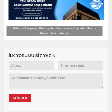
#düzce #kaynaşlı #birolşahin #yenidenrefahpartisi #mhp
#haber #düzcehaber
İLK YORUMU SİZ YAZIN