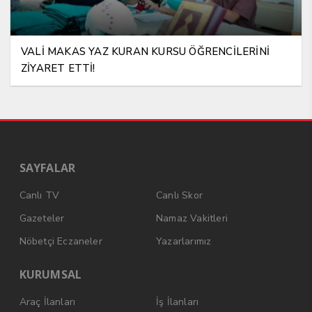
VALİ MAKAS YAZ KURAN KURSU ÖĞRENCİLERİNİ
ZİYARET ETTİ!
SAYFALAR
Canlı TV
Canlı Skor
Gazeteler
Namaz Vakitleri
Nöbetçi Eczaneler
Yazarlarımız
KURUMSAL
Araç İlanları
İş İlanları