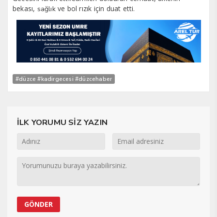
bekası,
ve bol rızık için duat etti.
sağlık
#düzce #kadirgecesi #düzcehaber
İLK YORUMU SİZ YAZIN