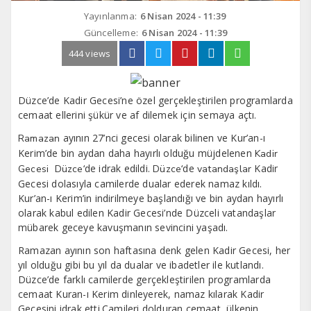
Yayınlanma:
6 Nisan 2024 - 11:39
Güncelleme:
6 Nisan 2024 - 11:39
444 views
Düzce’de Kadir Gecesi’ne özel gerçekleştirilen programlarda
cemaat ellerini şükür ve af dilemek için semaya açtı.
ayının 27’nci gecesi olarak bilinen ve Kur’an-ı
Ramazan
Kerim’de bin aydan daha hayırlı olduğu müjdelenen
Kadir
‘de idrak edildi.
‘de
Kadir
Gecesi
Düzce
Düzce
vatandaşlar
Gecesi dolasıyla camilerde dualar ederek namaz kıldı.
Kur’an-ı Kerim’in indirilmeye başlandığı ve bin aydan hayırlı
olarak kabul edilen Kadir Gecesi’nde Düzceli vatandaşlar
mübarek geceye kavuşmanın sevincini yaşadı.
Ramazan ayının son haftasına denk gelen Kadir Gecesi, her
yıl olduğu gibi bu yıl da dualar ve ibadetler ile kutlandı.
Düzce’de farklı camilerde gerçekleştirilen programlarda
cemaat Kuran-ı Kerim dinleyerek, namaz kılarak Kadir
Gecesini idrak etti.Camileri dolduran cemaat, ülkenin