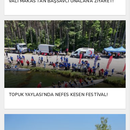
VALİ MAKAS’TAN BAŞSAVCI ÜNALAN’A ZİYARET!
TOPUK YAYLASI’NDA NEFES KESEN FESTİVAL!