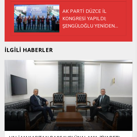
AK PARTİ DÜZCE İL
KONGRESİ YAPILDI;
ŞENGÜLOĞLU YENİDEN
BAŞKAN SEÇİLDİ!
İLGİLİ HABERLER