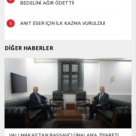
BEDELİNİ AĞIR ÖDETTİ!
ANIT ESER İÇİN İLK KAZMA VURULDU!
5
DİĞER HABERLER
VALİ MAKAS’TAN BAŞSAVCI ÜNALAN’A ZİYARET!