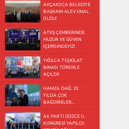
AKÇAKOCA BELEDİYE
BAŞKANI ALEV ÜNAL
OLDU!
ATEŞ ÇEMBERİNDE
HUZUR VE GÜVEN
İÇERİSİNDEYİZ!
YIĞILCA TEŞKİLAT
BİNASI TÖRENLE
AÇILDI!
HAMZA DAĞ; 23
YILDA ÇOK
BAĞDİRELER
ATLATTIK!
AK PARTİ DÜZCE İL
KONGRESİ YAPILDI;