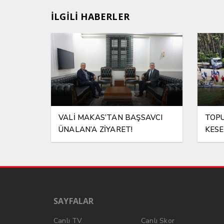
İLGİLİ HABERLER
VALİ MAKAS’TAN BAŞSAVCI
TOPU
ÜNALAN’A ZİYARET!
KESE
SAYFALAR
Canlı TV
Canlı Skor