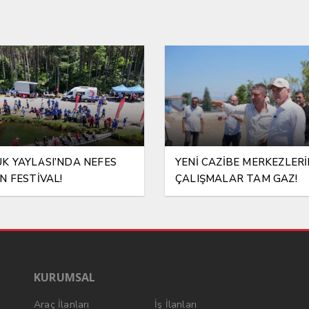
K YAYLASI’NDA NEFES
YENİ CAZİBE MERKEZLER
N FESTİVAL!
ÇALIŞMALAR TAM GAZ!
KURUMSAL
Araç İlanları
İş İlanları