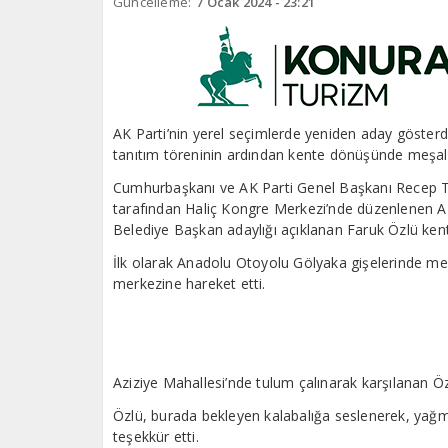
Güncelleme:
7 Ocak 2024 - 23:21
AK Parti’nin yerel seçimlerde yeniden aday gösterd
tanıtım töreninin ardından kente dönüşünde meşalel
Cumhurbaşkanı ve AK Parti Genel Başkanı Recep Tayy
tarafından Haliç Kongre Merkezi’nde düzenlenen A
Belediye Başkan adaylığı açıklanan Faruk Özlü ken
İlk olarak Anadolu Otoyolu Gölyaka gişelerinde me
merkezine hareket etti.
Aziziye Mahallesi’nde tulum çalınarak karşılanan Öz
Özlü, burada bekleyen kalabalığa seslenerek, yağm
teşekkür etti.