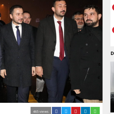
D
465 views