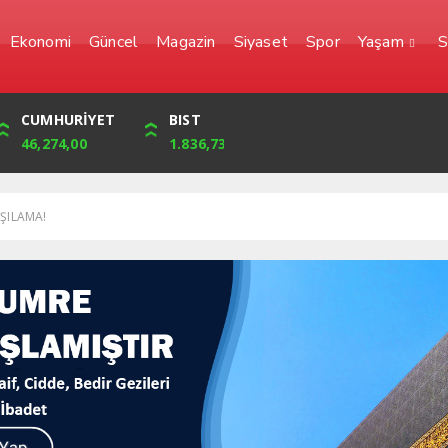
Ekonomi
Güncel
Magazin
Siyaset
Spor
Yaşam
S
YEN
CUMHURİYET
FRANK
BIST
0,0000
46,274,00
56,6623
1.836,73
ŞILAMA!