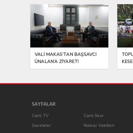
VALİ MAKAS’TAN BAŞSAVCI
TOPU
ÜNALAN’A ZİYARET!
KESE
SAYFALAR
Canlı TV
Canlı Skor
Gazeteler
Namaz Vakitleri