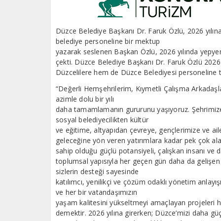
Düzce Belediye Başkanı Dr. Faruk Özlü, 2026 yılına s
belediye personeline bir mektup
yazarak seslenen Başkan Özlü, 2026 yılında yepyeni h
çekti. Düzce Belediye Başkanı Dr. Faruk Özlü 2026 y
Düzcelilere hem de Düzce Belediyesi personeline t
“Değerli Hemşehrilerim, Kıymetli Çalışma Arkadaşlar
azimle dolu bir yılı
daha tamamlamanın gururunu yaşıyoruz. Şehrimize h
sosyal belediyecilikten kültür
ve eğitime, altyapıdan çevreye, gençlerimize ve a
geleceğine yön veren yatırımlara kadar pek çok ala
sahip olduğu güçlü potansiyeli, çalışkan insanı ve d
toplumsal yapısıyla her geçen gün daha da gelişen bi
sizlerin desteği sayesinde
katılımcı, yenilikçi ve çözüm odaklı yönetim anlayışı
ve her bir vatandaşımızın
yaşam kalitesini yükseltmeyi amaçlayan projeleri h
demektir. 2026 yılına girerken; Düzce’mizi daha g