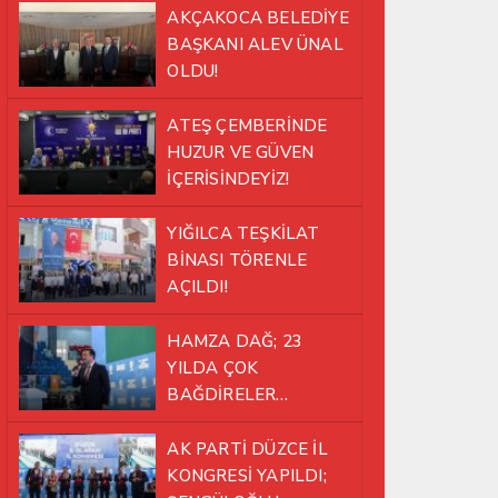
AKÇAKOCA BELEDİYE
BAŞKANI ALEV ÜNAL
OLDU!
ATEŞ ÇEMBERİNDE
HUZUR VE GÜVEN
İÇERİSİNDEYİZ!
YIĞILCA TEŞKİLAT
BİNASI TÖRENLE
AÇILDI!
HAMZA DAĞ; 23
YILDA ÇOK
BAĞDİRELER
ATLATTIK!
AK PARTİ DÜZCE İL
KONGRESİ YAPILDI;