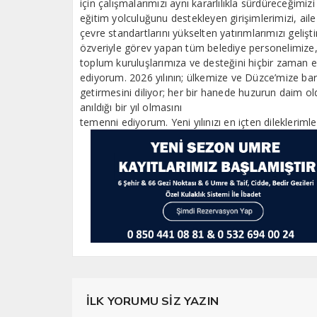
için çalışmalarımızı aynı kararlılıkla sürdüreceğimiz
eğitim yolculuğunu destekleyen girişimlerimizi, aile
çevre standartlarını yükselten yatırımlarımızı gelişt
özveriyle görev yapan tüm belediye personelimize, 
toplum kuruluşlarımıza ve desteğini hiçbir zaman 
ediyorum. 2026 yılının; ülkemize ve Düzce’mize barı
getirmesini diliyor; her bir hanede huzurun daim old
anıldığı bir yıl olmasını
temenni ediyorum. Yeni yılınızı en içten dilekleriml
İLK YORUMU SİZ YAZIN