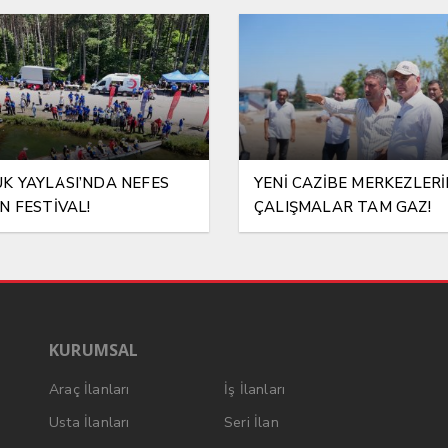
K YAYLASI’NDA NEFES
YENİ CAZİBE MERKEZLER
N FESTİVAL!
ÇALIŞMALAR TAM GAZ!
KURUMSAL
Araç İlanları
İş İlanları
Usta İlanları
Seri İlan