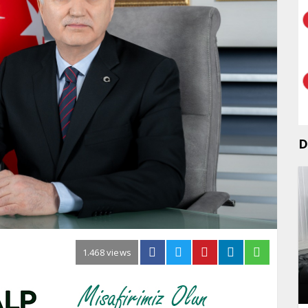
D
1.468 views