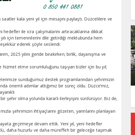
aatler kala yeni yıl için mesajını paylaştı. Düzcelilere ve
edefler ile icra çalışmalarını artıracaklarına dikkat
ılı için temennilerini dile getirdiği mektubunda hem
eşekkür ederek şöyle seslendi:
ım, 2025 yılını geride bırakırken; birlik, dayanışma ve
izmet etme sorumluluğunu taşıyan bizler için bu yıl;
ilelerimize sunduğumuz destek programlarından şehrimizin
nda önemli adımlar attığımız bir süreç oldu. Düzce’miz,
ayanıklı
r şehir olma yolunda kararlı ilerleyişini sürdürüyor. Biz de,
mızla şehrimizin ihtiyaçlarını gözeten, yarınlarını planlayan
ayata geçirmeye devam ettik. Yeni yıl, yeni hedefler
üçlü, daha huzurlu ve daha müreffeh bir geleceğe taşımak