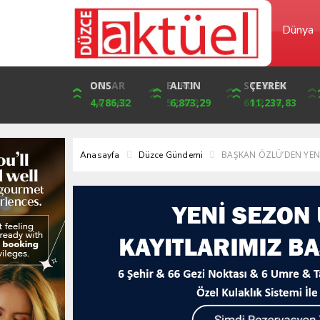
Dünya
DOLAR
ONS
EURO
ALTIN
STERLİN
ÇEYREK
44,6563
4,786,32
52,4527
6,873,29
60,2226
11,237,83
BAŞKAN ÖZLÜ’DEN YENİ 
Anasayfa
Düzce Gündemi