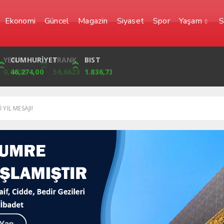
Ekonomi
Güncel
Magazin
Siyaset
Spor
Yaşam
S
YEN
CUMHURİYET
FRANK
BIST
0,0000
46,274,00
56,6623
1.836,73
YIL MESAJI!