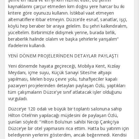
kaynaklarını çarçur etmeden kim doğru yere harcar bu iki
kritere göre oyunuzu kullanın. İstikbal vaat etmeyen
alternatiflere itibar etmeyin. Düzce’de esnaf, sanatlar, işçi,
köylü hep beraber bir araya gelelim. Bu şehri kalkındıralım,
yüceltelim. Birbirimizle didişmek yerine, burada birlik,
beraberlik halinde olalım ve başka şehirlerle yarışalım”
ifadelerini kullandı.
YENİ DÖNEM PROJELERİNDEN DETAYLAR PAYLAŞTI
Yeni dönemde hayata geçireceği, Mobilya Kent, Kızılay
Meydanı, içme suyu, Küçük Sanayi Sitesi’ne altyapı
yapılması, Melen boyu çevre yolu, tuhafiyeciler kapalı
pazaryeri projelerinden detayları paylaşan Özlü, yaptıkları
tüm çalışmaların Düzce’ye sınıf atlatacak işler olduğunu
vurguladı.
Düzce’ye 120 odalı ve büyük bir toplantı salonuna sahip
Hilton Oteli’nin yapılacağı müjdesini de paylaşan Özlü,
şunları söyledi: “Hilton Bolu’nun sahibi Necip Çarıkçı’ya
Düzce’ye bir otel yapmasını rica ettim. Hatta bu yatırım için
belediyenin yerlerini gösterdim, ancak beğenmedi. Kendisi