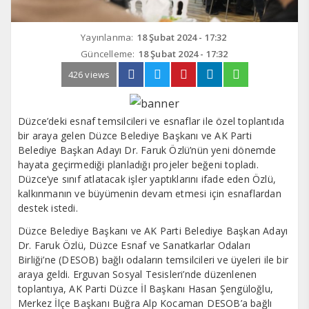
Yayınlanma:
18 Şubat 2024 - 17:32
Güncelleme:
18 Şubat 2024 - 17:32
426 views
Düzce’deki esnaf temsilcileri ve esnaflar ile özel toplantıda
bir araya gelen Düzce Belediye Başkanı ve AK Parti
Belediye Başkan Adayı Dr. Faruk Özlü’nün yeni dönemde
hayata geçirmediği planladığı projeler beğeni topladı.
Düzce’ye sınıf atlatacak işler yaptıklarını ifade eden Özlü,
kalkınmanın ve büyümenin devam etmesi için esnaflardan
destek istedi.
Düzce Belediye Başkanı ve AK Parti Belediye Başkan Adayı
Dr. Faruk Özlü, Düzce Esnaf ve Sanatkarlar Odaları
Birliği’ne (DESOB) bağlı odaların temsilcileri ve üyeleri ile bir
araya geldi. Erguvan Sosyal Tesisleri’nde düzenlenen
toplantıya, AK Parti Düzce İl Başkanı Hasan Şengüloğlu,
Merkez İlçe Başkanı Buğra Alp Kocaman DESOB’a bağlı