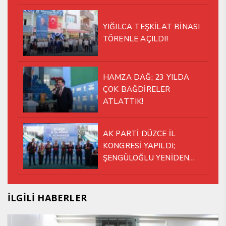
YIĞILCA TEŞKİLAT BİNASI
TÖRENLE AÇILDI!
HAMZA DAĞ; 23 YILDA
ÇOK BAĞDİRELER
ATLATTIK!
AK PARTİ DÜZCE İL
KONGRESİ YAPILDI;
ŞENGÜLOĞLU YENİDEN
BAŞKAN SEÇİLDİ!
İLGİLİ HABERLER