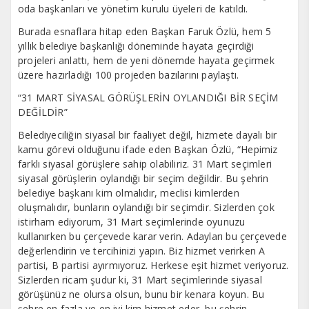
oda başkanları ve yönetim kurulu üyeleri de katıldı.
Burada esnaflara hitap eden Başkan Faruk Özlü, hem 5
yıllık belediye başkanlığı döneminde hayata geçirdiği
projeleri anlattı, hem de yeni dönemde hayata geçirmek
üzere hazırladığı 100 projeden bazılarını paylaştı.
“31 MART SİYASAL GÖRÜŞLERİN OYLANDIĞI BİR SEÇİM
DEĞİLDİR”
Belediyeciliğin siyasal bir faaliyet değil, hizmete dayalı bir
kamu görevi olduğunu ifade eden Başkan Özlü, “Hepimiz
farklı siyasal görüşlere sahip olabiliriz. 31 Mart seçimleri
siyasal görüşlerin oylandığı bir seçim değildir. Bu şehrin
belediye başkanı kim olmalıdır, meclisi kimlerden
oluşmalıdır, bunların oylandığı bir seçimdir. Sizlerden çok
istirham ediyorum, 31 Mart seçimlerinde oyunuzu
kullanırken bu çerçevede karar verin. Adayları bu çerçevede
değerlendirin ve tercihinizi yapın. Biz hizmet verirken A
partisi, B partisi ayırmıyoruz. Herkese eşit hizmet veriyoruz.
Sizlerden ricam şudur ki, 31 Mart seçimlerinde siyasal
görüşünüz ne olursa olsun, bunu bir kenara koyun. Bu
şehre en fazla ve en iyi kim hizmet eder, bu şehrin