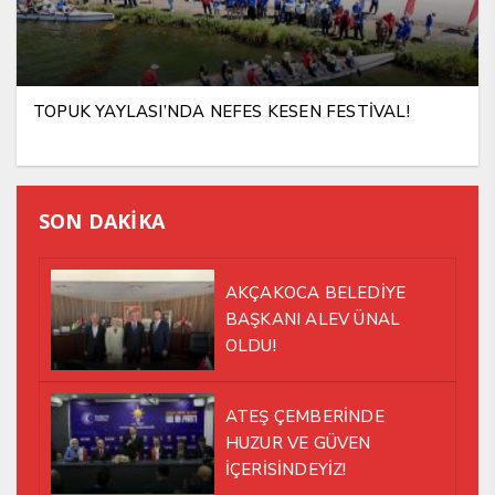
TOPUK YAYLASI’NDA NEFES KESEN FESTİVAL!
SON DAKİKA
AKÇAKOCA BELEDİYE
BAŞKANI ALEV ÜNAL
OLDU!
ATEŞ ÇEMBERİNDE
HUZUR VE GÜVEN
İÇERİSİNDEYİZ!