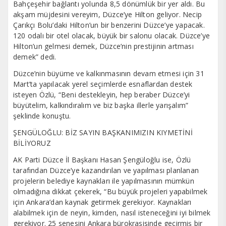
Bahçeşehir bağlantı yolunda 8,5 dönümlük bir yer aldı. Bu
akşam müjdesini vereyim, Düzce’ye Hilton geliyor. Necip
Çarıkçı Bolu’daki Hilton’un bir benzerini Düzce’ye yapacak.
120 odalı bir otel olacak, büyük bir salonu olacak. Düzce’ye
Hilton’un gelmesi demek, Düzce’nin prestijinin artması
demek” dedi.
Düzce’nin büyüme ve kalkınmasının devam etmesi için 31
Mart’ta yapılacak yerel seçimlerde esnaflardan destek
isteyen Özlü, “Beni destekleyin, hep beraber Düzce’yi
büyütelim, kalkındıralım ve biz başka illerle yarışalım”
şeklinde konuştu.
ŞENGÜLOĞLU: BİZ SAYIN BAŞKANIMIZIN KIYMETİNİ
BİLİYORUZ
AK Parti Düzce İl Başkanı Hasan Şengüloğlu ise, Özlü
tarafından Düzce’ye kazandırılan ve yapılması planlanan
projelerin belediye kaynakları ile yapılmasının mümkün
olmadığına dikkat çekerek, “Bu büyük projeleri yapabilmek
için Ankara’dan kaynak getirmek gerekiyor. Kaynakları
alabilmek için de neyin, kimden, nasıl isteneceğini iyi bilmek
gerekiyor. 25 senesini Ankara bürokrasisinde geçirmiş bir