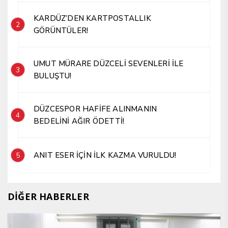
KARDÜZ’DEN KARTPOSTALLIK
2
GÖRÜNTÜLER!
UMUT MÜRARE DÜZCELİ SEVENLERİ İLE
3
BULUŞTU!
DÜZCESPOR HAFİFE ALINMANIN
4
BEDELİNİ AĞIR ÖDETTİ!
ANIT ESER İÇİN İLK KAZMA VURULDU!
5
DİĞER HABERLER