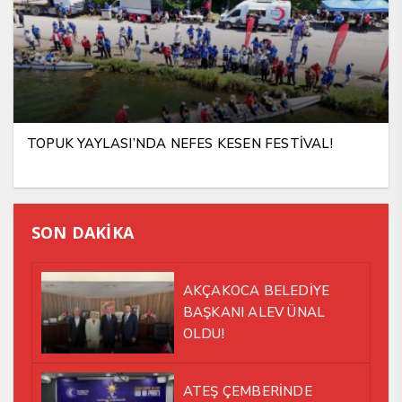
TOPUK YAYLASI’NDA NEFES KESEN FESTİVAL!
SON DAKİKA
AKÇAKOCA BELEDİYE
BAŞKANI ALEV ÜNAL
OLDU!
ATEŞ ÇEMBERİNDE