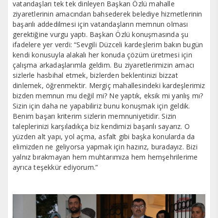
vatandaşları tek tek dinleyen Başkan Özlü mahalle
ziyaretlerinin amacından bahsederek belediye hizmetlerinin
başarılı addedilmesi için vatandaşların memnun olması
gerektiğine vurgu yaptı. Başkan Özlü konuşmasında şu
ifadelere yer verdi: “Sevgili Düzceli kardeşlerim bakın bugün
kendi konusuyla alakalı her konuda çözüm üretmesi için
çalışma arkadaşlarımla geldim. Bu ziyaretlerimizin amacı
sizlerle hasbihal etmek, bizlerden beklentinizi bizzat
dinlemek, öğrenmektir. Mergiç mahallesindeki kardeşlerimiz
bizden memnun mu değil mi? Ne yaptık, eksik mi yanlış mı?
Sizin için daha ne yapabiliriz bunu konuşmak için geldik.
Benim başarı kriterim sizlerin memnuniyetidir. Sizin
taleplerinizi karşıladıkça biz kendimizi başarılı sayarız. O
yüzden alt yapı, yol açma, asfalt gibi başka konularda da
elimizden ne geliyorsa yapmak için hazırız, buradayız. Bizi
yalnız bırakmayan hem muhtarımıza hem hemşehrilerime
ayrıca teşekkür ediyorum.”