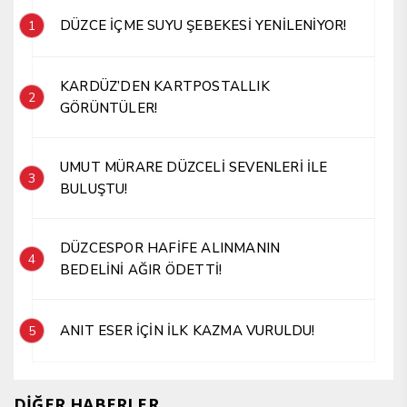
DÜZCE İÇME SUYU ŞEBEKESİ YENİLENİYOR!
1
KARDÜZ’DEN KARTPOSTALLIK
2
GÖRÜNTÜLER!
UMUT MÜRARE DÜZCELİ SEVENLERİ İLE
3
BULUŞTU!
DÜZCESPOR HAFİFE ALINMANIN
4
BEDELİNİ AĞIR ÖDETTİ!
ANIT ESER İÇİN İLK KAZMA VURULDU!
5
DİĞER HABERLER