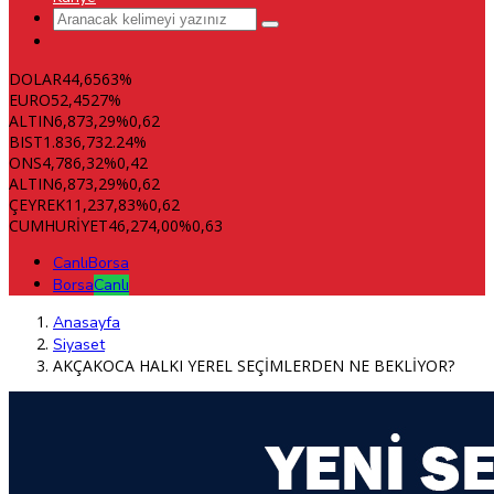
DOLAR
44,6563
%
EURO
52,4527
%
ALTIN
6,873,29
%0,62
BIST
1.836,73
2.24%
ONS
4,786,32
%0,42
ALTIN
6,873,29
%0,62
ÇEYREK
11,237,83
%0,62
CUMHURİYET
46,274,00
%0,63
Canlı
Borsa
Borsa
Canlı
Anasayfa
Siyaset
AKÇAKOCA HALKI YEREL SEÇİMLERDEN NE BEKLİYOR?