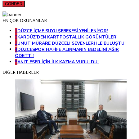
EN ÇOK OKUNANLAR
1
DÜZCE İÇME SUYU ŞEBEKESİ YENİLENİYOR!
2
KARDÜZ’DEN KARTPOSTALLIK GÖRÜNTÜLER!
3
UMUT MÜRARE DÜZCELİ SEVENLERİ İLE BULUŞTU!
4
DÜZCESPOR HAFİFE ALINMANIN BEDELİNİ AĞIR
ÖDETTİ!
5
ANIT ESER İÇİN İLK KAZMA VURULDU!
DİĞER HABERLER