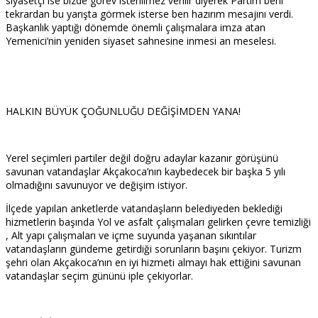
siyasetçi ise bizde görev istenilmez verilir diyerek Partim beni
tekrardan bu yarışta görmek isterse ben hazırım mesajını verdi.
Başkanlık yaptığı dönemde önemli çalışmalara imza atan
Yemenici’nin yeniden siyaset sahnesine inmesi an meselesi.
HALKIN BÜYÜK ÇOĞUNLUĞU DEĞİŞİMDEN YANA!
Yerel seçimleri partiler değil doğru adaylar kazanır görüşünü
savunan vatandaşlar Akçakoca’nın kaybedecek bir başka 5 yılı
olmadığını savunuyor ve değişim istiyor.
İlçede yapılan anketlerde vatandaşların belediyeden beklediği
hizmetlerin başında Yol ve asfalt çalışmaları gelirken çevre temizliği
, Alt yapı çalışmaları ve içme suyunda yaşanan sıkıntılar
vatandaşların gündeme getirdiği sorunların başını çekiyor. Turizm
şehri olan Akçakoca’nın en iyi hizmeti almayı hak ettiğini savunan
vatandaşlar seçim gününü iple çekiyorlar.