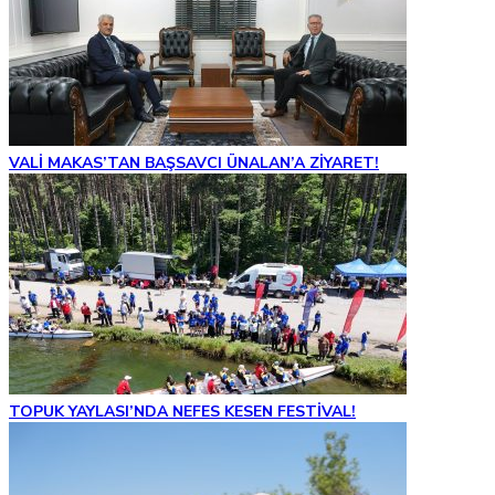
VALİ MAKAS’TAN BAŞSAVCI ÜNALAN’A ZİYARET!
TOPUK YAYLASI’NDA NEFES KESEN FESTİVAL!