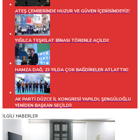
ATEŞ ÇEMBERİNDE HUZUR VE GÜVEN İÇERİSİNDEYİZ!
YIĞILCA TEŞKİLAT BİNASI TÖRENLE AÇILDI!
HAMZA DAĞ; 23 YILDA ÇOK BAĞDİRELER ATLATTIK!
AK PARTİ DÜZCE İL KONGRESİ YAPILDI; ŞENGÜLOĞLU
YENİDEN BAŞKAN SEÇİLDİ!
İLGİLİ HABERLER