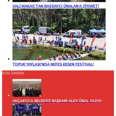
VALİ MAKAS’TAN BAŞSAVCI ÜNALAN’A ZİYARET!
TOPUK YAYLASI’NDA NEFES KESEN FESTİVAL!
SON DAKİKA
AKÇAKOCA BELEDİYE BAŞKANI ALEV ÜNAL OLDU!