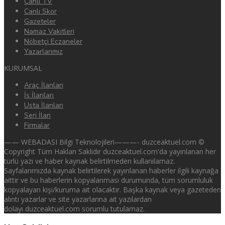
Canlı TV
Canlı Skor
Gazeteler
Namaz Vakitleri
Nöbetçi Eczaneler
Yazarlarımız
KURUMSAL
Araç İlanları
İş İlanları
Usta İlanları
Seri İlan
Firmalar
—— WEBADASI Bilgi Teknolojileri———- duzceaktuel.com ©
Copyright Tüm Hakları Saklıdır duzceaktuel.com'da yayınlanan her
türlü yazı ve haber kaynak belirtilmeden kullanılamaz.
Sayfalarımızda kaynak belirtilerek yayınlanan haberler ilgili kaynağa
aittir ve bu haberlerin kopyalanması durumunda, tüm sorumluluk
kopyalayan kişi/kuruma ait olacaktır. Başka kaynak veya gazeteden
alıntı yazarlar ve site yazarlarına ait yazılardan
dolayı duzceaktuel.com sorumlu tutulamaz.
canlı