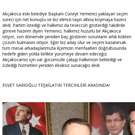
Akçakoca eski belediye Başkanı Cüneyt Yemenici yaklaşan seçim
süreci için net konuştu ve biz elimizi taşın altına koymaya hazırız
dedi. Partim istediği ve halkımız da teveccüh gösterdiği takdirde
göreve hazırım diyen Yemenici, halkımız huzurlu bir Akçakoca
istiyor, son dönemde yeniden baş gösteren sorunların artık kökten
çözüm bulmasını istiyor. Eğer biz aday olur ve seçimi kazanırsak
tüm mesai arkadaşlarımızla ilçemizin menfaatleri doğrultusunda
hedefe giden yolda birlikte yürümeye devam edeceğiz.
Akçakocamız için var gücümüzle çalışıp halkımızın beklediği ve
özlediği hizmetleri yeniden eksiksiz sunacağız dedi.
ESVET SARIOĞLU TEŞKİLATIN TERCİHLERİ ARASINDA!