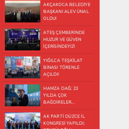
AKÇAKOCA BELEDİYE
BAŞKANI ALEV ÜNAL
OLDU!
ATEŞ ÇEMBERİNDE
HUZUR VE GÜVEN
İÇERİSİNDEYİZ!
YIĞILCA TEŞKİLAT
BİNASI TÖRENLE
AÇILDI!
HAMZA DAĞ; 23
YILDA ÇOK
BAĞDİRELER
ATLATTIK!
AK PARTİ DÜZCE İL
KONGRESİ YAPILDI;