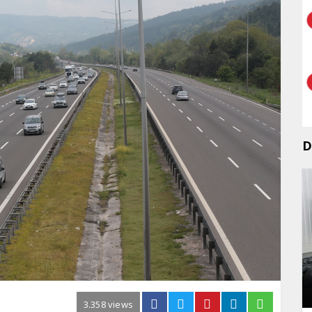
D
3.358 views