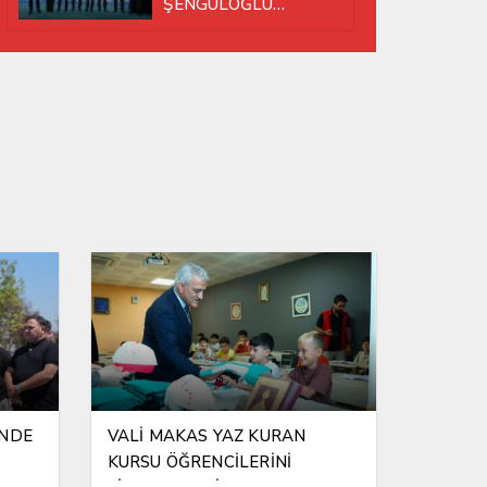
ŞENGÜLOĞLU
YENİDEN BAŞKAN
SEÇİLDİ!
İNDE
VALİ MAKAS YAZ KURAN
KURSU ÖĞRENCİLERİNİ