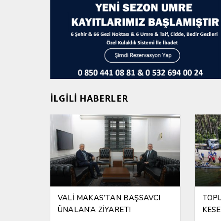
İLGİLİ HABERLER
VALİ MAKAS’TAN BAŞSAVCI
TOPU
ÜNALAN’A ZİYARET!
KESE