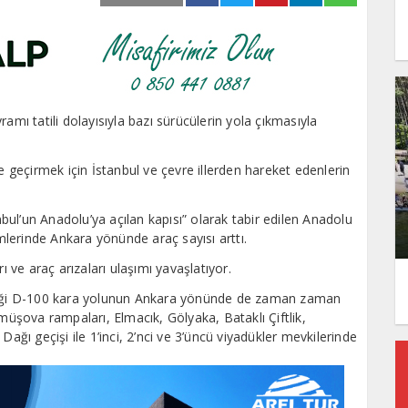
ı tatili dolayısıyla bazı sürücülerin yola çıkmasıyla
e geçirmek için İstanbul ve çevre illerden hareket edenlerin
anbul’un Anadolu’ya açılan kapısı” olarak tabir edilen Anadolu
lerinde Ankara yönünde araç sayısı arttı.
ve araç arızaları ulaşımı yavaşlatıyor.
ldiği D-100 kara yolunun Ankara yönünde de zaman zaman
şova rampaları, Elmacık, Gölyaka, Bataklı Çiftlik,
Dağı geçişi ile 1’inci, 2’nci ve 3’üncü viyadükler mevkilerinde