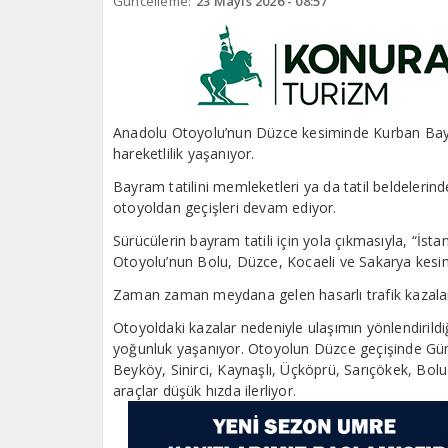
Güncelleme:
23 Mayıs 2026 - 08:57
Anadolu Otoyolu’nun Düzce kesiminde Kurban Bayram
hareketlilik yaşanıyor.
Bayram tatilini memleketleri ya da tatil beldelerind
otoyoldan geçişleri devam ediyor.
Sürücülerin bayram tatili için yola çıkmasıyla, “İst
Otoyolu’nun Bolu, Düzce, Kocaeli ve Sakarya kesim
Zaman zaman meydana gelen hasarlı trafik kazaları 
Otoyoldaki kazalar nedeniyle ulaşımın yönlendiri
yoğunluk yaşanıyor. Otoyolun Düzce geçişinde Gümü
Beyköy, Sinirci, Kaynaşlı, Üçköprü, Sarıçökek, Bolu 
araçlar düşük hızda ilerliyor.