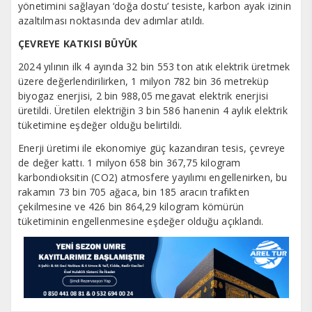
yönetimini sağlayan ‘doğa dostu’ tesiste, karbon ayak izinin
azaltılması noktasında dev adımlar atıldı.
ÇEVREYE KATKISI BÜYÜK
2024 yılının ilk 4 ayında 32 bin 553 ton atık elektrik üretmek
üzere değerlendirilirken, 1 milyon 782 bin 36 metreküp
biyogaz enerjisi, 2 bin 988,05 megavat elektrik enerjisi
üretildi. Üretilen elektriğin 3 bin 586 hanenin 4 aylık elektrik
tüketimine eşdeğer olduğu belirtildi.
Enerji üretimi ile ekonomiye güç kazandıran tesis, çevreye
de değer kattı. 1 milyon 658 bin 367,75 kilogram
karbondioksitin (CO2) atmosfere yayılımı engellenirken, bu
rakamın 73 bin 705 ağaca, bin 185 aracın trafikten
çekilmesine ve 426 bin 864,29 kilogram kömürün
tüketiminin engellenmesine eşdeğer olduğu açıklandı.