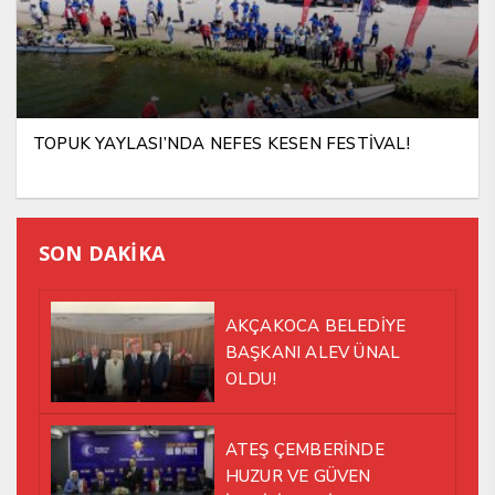
TOPUK YAYLASI’NDA NEFES KESEN FESTİVAL!
SON DAKİKA
AKÇAKOCA BELEDİYE
BAŞKANI ALEV ÜNAL
OLDU!
ATEŞ ÇEMBERİNDE
HUZUR VE GÜVEN