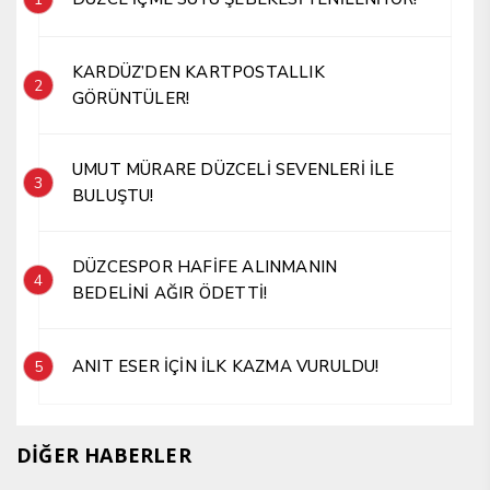
KARDÜZ’DEN KARTPOSTALLIK
2
GÖRÜNTÜLER!
UMUT MÜRARE DÜZCELİ SEVENLERİ İLE
3
BULUŞTU!
DÜZCESPOR HAFİFE ALINMANIN
4
BEDELİNİ AĞIR ÖDETTİ!
ANIT ESER İÇİN İLK KAZMA VURULDU!
5
DİĞER HABERLER