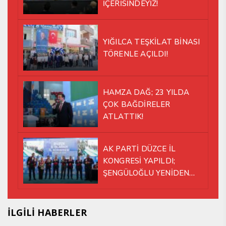
İÇERİSİNDEYİZ!
YIĞILCA TEŞKİLAT BİNASI
TÖRENLE AÇILDI!
HAMZA DAĞ; 23 YILDA
ÇOK BAĞDİRELER
ATLATTIK!
AK PARTİ DÜZCE İL
KONGRESİ YAPILDI;
ŞENGÜLOĞLU YENİDEN
BAŞKAN SEÇİLDİ!
İLGİLİ HABERLER