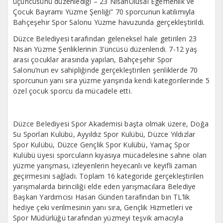
üçüncüsünü düzenlediği – 23 NisanUlusal Egemenlik ve
Çocuk Bayramı Yüzme Şenliği” 70 sporcunun katılımıyla
Bahçeşehir Spor Salonu Yüzme havuzunda gerçekleştirildi.
Düzce Belediyesi tarafından geleneksel hale getirilen 23
Nisan Yüzme Şenliklerinin 3’üncüsü düzenlendi. 7-12 yaş
arası çocuklar arasında yapılan, Bahçeşehir Spor
Salonu’nun ev sahipliğinde gerçekleştirilen şenliklerde 70
sporcunun yanı sıra yüzme yarışında kendi kategorilerinde 5
özel çocuk sporcu da mücadele etti.
Düzce Belediyesi Spor Akademisi başta olmak üzere, Doğa
Su Sporları Kulübü, Ayyıldız Spor Kulübü, Düzce Yıldızlar
Spor Kulübü, Düzce Gençlik Spor Kulübü, Yamaç Spor
Kulübü üyesi sporcuların kıyasıya mücadelesine sahne olan
yüzme yarışması, izleyenlerin heyecanlı ve keyifli zaman
geçirmesini sağladı. Toplam 16 kategoride gerçekleştirilen
yarışmalarda birinciliği elde eden yarışmacılara Belediye
Başkan Yardımcısı Hasan Günden tarafından bin TL’lik
hediye çeki verilmesinin yanı sıra, Gençlik Hizmetleri ve
Spor Müdürlüğü tarafından yüzmeyi teşvik amacıyla