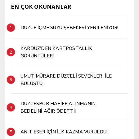
EN ÇOK OKUNANLAR
DÜZCE İÇME SUYU ŞEBEKESİ YENİLENİYOR!
1
KARDÜZ’DEN KARTPOSTALLIK
2
GÖRÜNTÜLER!
UMUT MÜRARE DÜZCELİ SEVENLERİ İLE
3
BULUŞTU!
DÜZCESPOR HAFİFE ALINMANIN
4
BEDELİNİ AĞIR ÖDETTİ!
ANIT ESER İÇİN İLK KAZMA VURULDU!
5