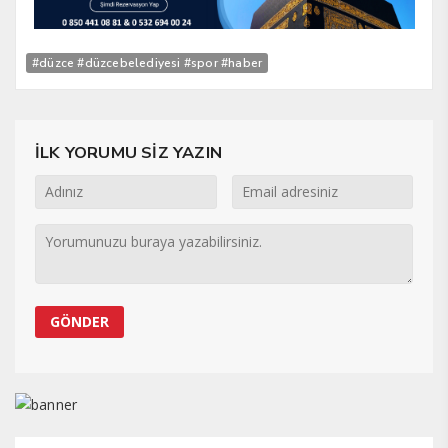
#düzce #düzcebelediyesi #spor #haber
İLK YORUMU SİZ YAZIN