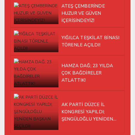
ATEŞ ÇEMBERİNDE
HUZUR VE GÜVEN
İÇERİSİNDEYİZ!
YIĞILCA TEŞKİLAT BİNASI
TÖRENLE AÇILDI!
HAMZA DAĞ; 23 YILDA
ÇOK BAĞDİRELER
ATLATTIK!
AK PARTİ DÜZCE İL
KONGRESİ YAPILDI;
ŞENGÜLOĞLU YENİDEN
BAŞKAN SEÇİLDİ!