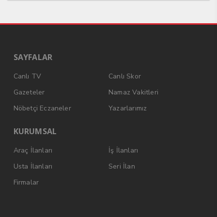
SAYFALAR
Canlı TV
Canlı Skor
Gazeteler
Namaz Vakitleri
Nöbetçi Eczaneler
Yazarlarımız
KURUMSAL
Araç İlanları
İş İlanları
Usta İlanları
Seri İlan
Firmalar