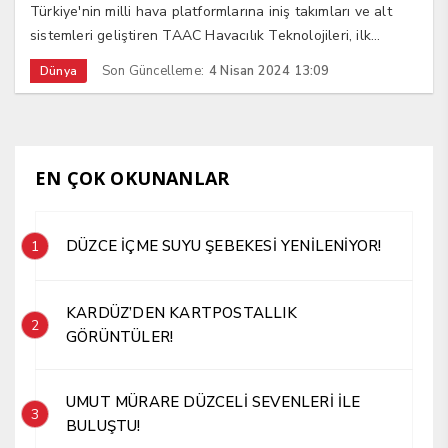
Türkiye'nin milli hava platformlarına iniş takımları ve alt
sistemleri geliştiren TAAC Havacılık Teknolojileri, ilk...
Son Güncelleme:
4 Nisan 2024 13:09
Dünya
EN ÇOK OKUNANLAR
DÜZCE İÇME SUYU ŞEBEKESİ YENİLENİYOR!
1
KARDÜZ’DEN KARTPOSTALLIK
2
GÖRÜNTÜLER!
UMUT MÜRARE DÜZCELİ SEVENLERİ İLE
3
BULUŞTU!