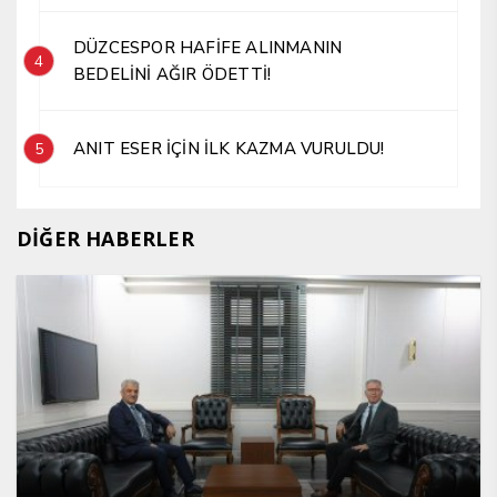
DÜZCESPOR HAFİFE ALINMANIN
4
BEDELİNİ AĞIR ÖDETTİ!
ANIT ESER İÇİN İLK KAZMA VURULDU!
5
DİĞER HABERLER