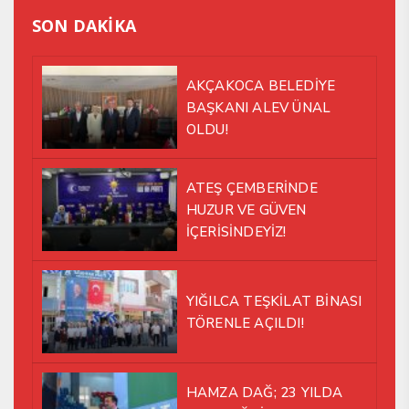
SON DAKİKA
AKÇAKOCA BELEDİYE
BAŞKANI ALEV ÜNAL
OLDU!
ATEŞ ÇEMBERİNDE
HUZUR VE GÜVEN
İÇERİSİNDEYİZ!
YIĞILCA TEŞKİLAT BİNASI
TÖRENLE AÇILDI!
HAMZA DAĞ; 23 YILDA