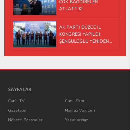
ÇOK BAĞDİRELER
ATLATTIK!
AK PARTİ DÜZCE İL
KONGRESİ YAPILDI;
ŞENGÜLOĞLU YENİDEN
BAŞKAN SEÇİLDİ!
SAYFALAR
Canlı TV
Canlı Skor
Gazeteler
Namaz Vakitleri
Nöbetçi Eczaneler
Yazarlarımız