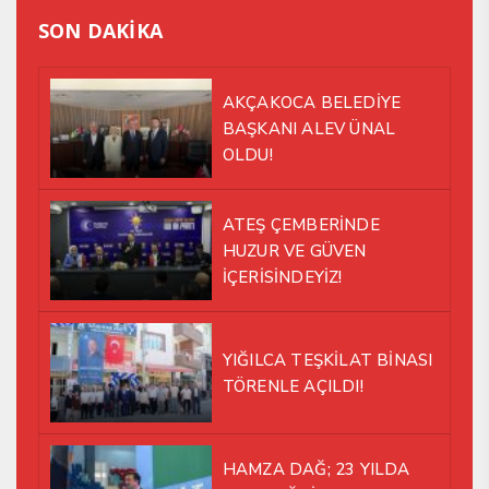
SON DAKİKA
AKÇAKOCA BELEDİYE
BAŞKANI ALEV ÜNAL
OLDU!
ATEŞ ÇEMBERİNDE
HUZUR VE GÜVEN
İÇERİSİNDEYİZ!
YIĞILCA TEŞKİLAT BİNASI
TÖRENLE AÇILDI!
HAMZA DAĞ; 23 YILDA