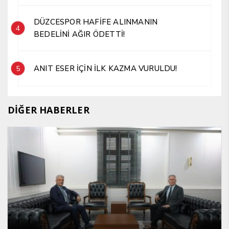
DÜZCESPOR HAFİFE ALINMANIN
4
BEDELİNİ AĞIR ÖDETTİ!
ANIT ESER İÇİN İLK KAZMA VURULDU!
5
DİĞER HABERLER