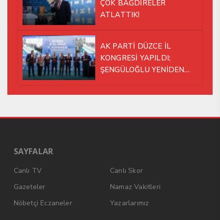
ÇOK BAĞDİRELER
ATLATTIK!
AK PARTİ DÜZCE İL
KONGRESİ YAPILDI;
ŞENGÜLOĞLU YENİDEN
BAŞKAN SEÇİLDİ!
SAYFALAR
Canlı TV
Canlı Skor
Gazeteler
Namaz Vakitleri
Nöbetçi Eczaneler
Yazarlarımız