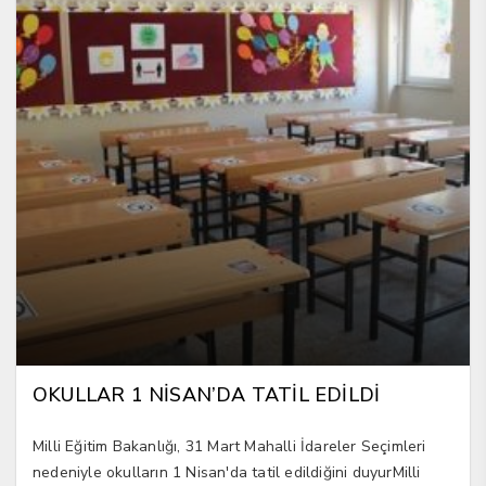
OKULLAR 1 NİSAN’DA TATİL EDİLDİ
Milli Eğitim Bakanlığı, 31 Mart Mahalli İdareler Seçimleri
nedeniyle okulların 1 Nisan'da tatil edildiğini duyurMilli