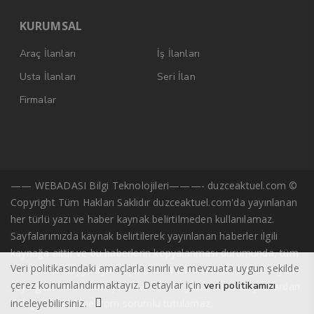
KURUMSAL
Araç İlanları
İş İlanları
Usta İlanları
Seri İlan
Firmalar
—— WEBADASI Bilgi Teknolojileri———- duzceaktuel.com ©
Copyright Tüm Hakları Saklıdır duzceaktuel.com'da yayınlanan
her türlü yazı ve haber kaynak belirtilmeden kullanılamaz.
Sayfalarımızda kaynak belirtilerek yayınlanan haberler ilgili
kaynağa aittir ve bu haberlerin kopyalanması durumunda, tüm
Veri politikasındaki amaçlarla sınırlı ve mevzuata uygun şekilde
sorumluluk kopyalayan kişi/kuruma ait olacaktır. Başka kaynak
çerez konumlandırmaktayız. Detaylar için
veri politikamızı
veya gazeteden alıntı yazarlar ve site yazarlarına ait yazılardan
inceleyebilirsiniz.
dolayı duzceaktuel.com sorumlu tutulamaz.