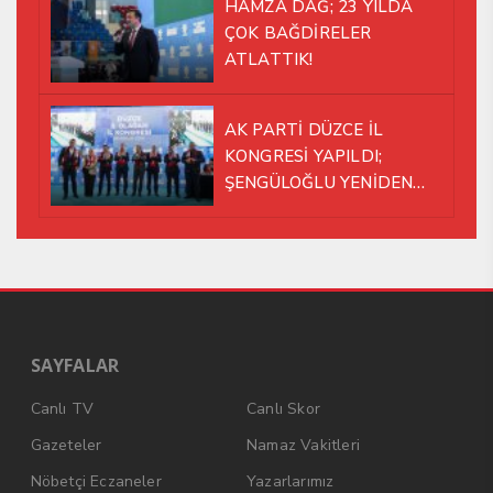
HAMZA DAĞ; 23 YILDA
ÇOK BAĞDİRELER
ATLATTIK!
AK PARTİ DÜZCE İL
KONGRESİ YAPILDI;
ŞENGÜLOĞLU YENİDEN
BAŞKAN SEÇİLDİ!
SAYFALAR
Canlı TV
Canlı Skor
Gazeteler
Namaz Vakitleri
Nöbetçi Eczaneler
Yazarlarımız