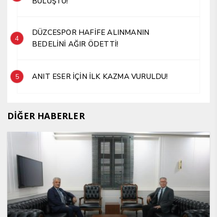
BULUŞTU!
DÜZCESPOR HAFİFE ALINMANIN
4
BEDELİNİ AĞIR ÖDETTİ!
ANIT ESER İÇİN İLK KAZMA VURULDU!
5
DİĞER HABERLER