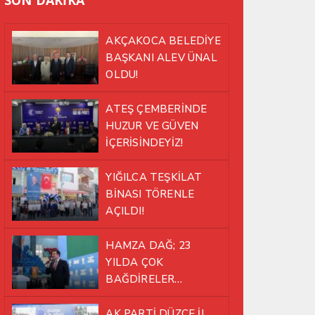
AKÇAKOCA BELEDİYE
BAŞKANI ALEV ÜNAL
OLDU!
ATEŞ ÇEMBERİNDE
HUZUR VE GÜVEN
İÇERİSİNDEYİZ!
YIĞILCA TEŞKİLAT
BİNASI TÖRENLE
AÇILDI!
HAMZA DAĞ; 23
YILDA ÇOK
BAĞDİRELER
ATLATTIK!
AK PARTİ DÜZCE İL