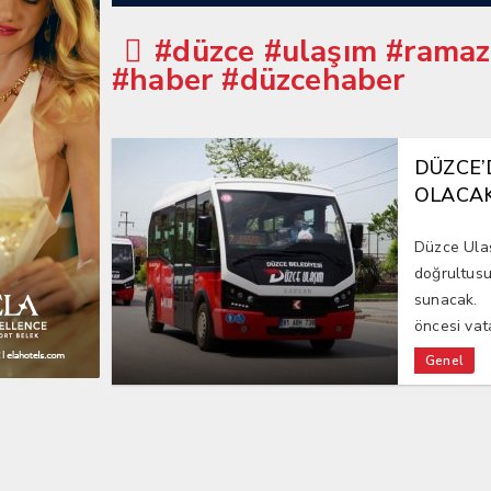
#düzce #ulaşım #ramaz
#haber #düzcehaber
DÜZCE’
OLACAK
Düzce Ulaş
doğrultusu
sunacak. 
öncesi vata
Genel