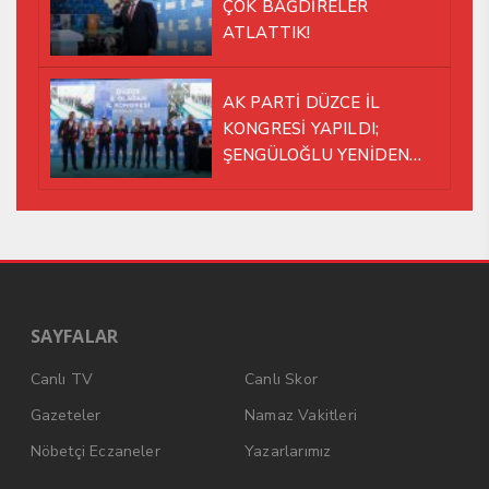
ÇOK BAĞDİRELER
ATLATTIK!
AK PARTİ DÜZCE İL
KONGRESİ YAPILDI;
ŞENGÜLOĞLU YENİDEN
BAŞKAN SEÇİLDİ!
SAYFALAR
Canlı TV
Canlı Skor
Gazeteler
Namaz Vakitleri
Nöbetçi Eczaneler
Yazarlarımız