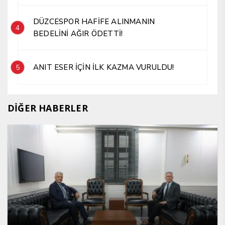
DÜZCESPOR HAFİFE ALINMANIN
4
BEDELİNİ AĞIR ÖDETTİ!
ANIT ESER İÇİN İLK KAZMA VURULDU!
5
DİĞER HABERLER