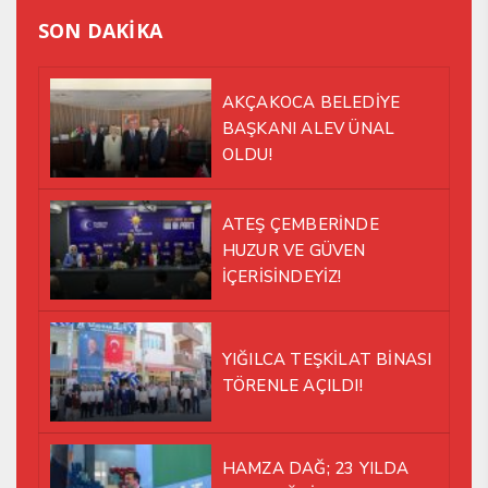
SON DAKİKA
AKÇAKOCA BELEDİYE
BAŞKANI ALEV ÜNAL
OLDU!
ATEŞ ÇEMBERİNDE
HUZUR VE GÜVEN
İÇERİSİNDEYİZ!
YIĞILCA TEŞKİLAT BİNASI
TÖRENLE AÇILDI!
HAMZA DAĞ; 23 YILDA