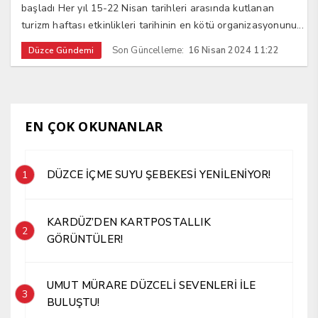
başladı Her yıl 15-22 Nisan tarihleri arasında kutlanan
turizm haftası etkinlikleri tarihinin en kötü organizasyonunu...
Son Güncelleme:
16 Nisan 2024 11:22
Düzce Gündemi
EN ÇOK OKUNANLAR
DÜZCE İÇME SUYU ŞEBEKESİ YENİLENİYOR!
1
KARDÜZ’DEN KARTPOSTALLIK
2
GÖRÜNTÜLER!
UMUT MÜRARE DÜZCELİ SEVENLERİ İLE
3
BULUŞTU!