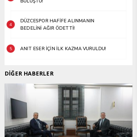
BULUŞTU!
DÜZCESPOR HAFİFE ALINMANIN
4
BEDELİNİ AĞIR ÖDETTİ!
ANIT ESER İÇİN İLK KAZMA VURULDU!
5
DİĞER HABERLER