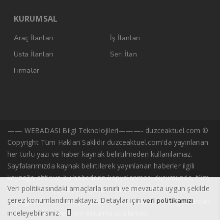
KURUMSAL
Araç İlanları
İş İlanları
Usta İlanları
Seri İlan
Firmalar
—— WEBADASI Bilgi Teknolojileri———- duzceaktuel.com ©
Copyright Tüm Hakları Saklıdır duzceaktuel.com'da yayınlanan
her türlü yazı ve haber kaynak belirtilmeden kullanılamaz.
Sayfalarımızda kaynak belirtilerek yayınlanan haberler ilgili
kaynağa aittir ve bu haberlerin kopyalanması durumunda, tüm
Veri politikasındaki amaçlarla sınırlı ve mevzuata uygun şekilde
sorumluluk kopyalayan kişi/kuruma ait olacaktır. Başka kaynak
çerez konumlandırmaktayız. Detaylar için
veri politikamızı
veya gazeteden alıntı yazarlar ve site yazarlarına ait yazılardan
inceleyebilirsiniz.
dolayı duzceaktuel.com sorumlu tutulamaz.