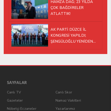
HAMZA DAĞ; 23 YILDA
ÇOK BAĞDİRELER
ATLATTIK!
AK PARTİ DÜZCE İL
KONGRESİ YAPILDI;
ŞENGÜLOĞLU YENİDEN
BAŞKAN SEÇİLDİ!
SAYFALAR
Canlı TV
Canlı Skor
Gazeteler
Namaz Vakitleri
Nöbetçi Eczaneler
Yazarlarımız