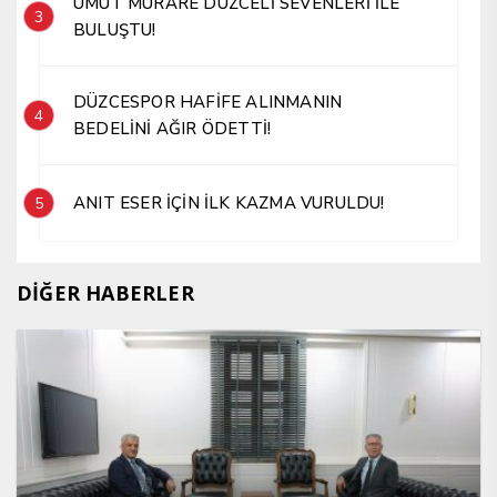
UMUT MÜRARE DÜZCELİ SEVENLERİ İLE
3
BULUŞTU!
DÜZCESPOR HAFİFE ALINMANIN
4
BEDELİNİ AĞIR ÖDETTİ!
ANIT ESER İÇİN İLK KAZMA VURULDU!
5
DİĞER HABERLER