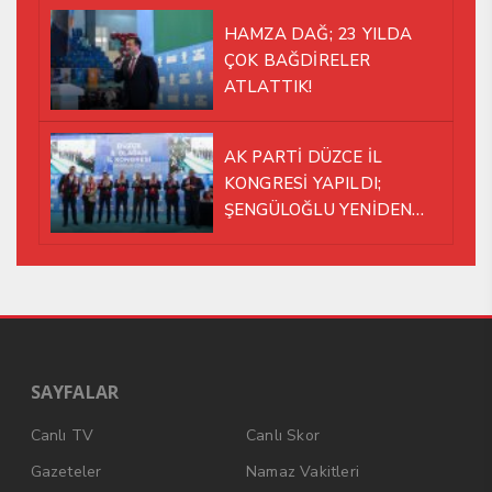
HAMZA DAĞ; 23 YILDA
ÇOK BAĞDİRELER
ATLATTIK!
AK PARTİ DÜZCE İL
KONGRESİ YAPILDI;
ŞENGÜLOĞLU YENİDEN
BAŞKAN SEÇİLDİ!
SAYFALAR
Canlı TV
Canlı Skor
Gazeteler
Namaz Vakitleri