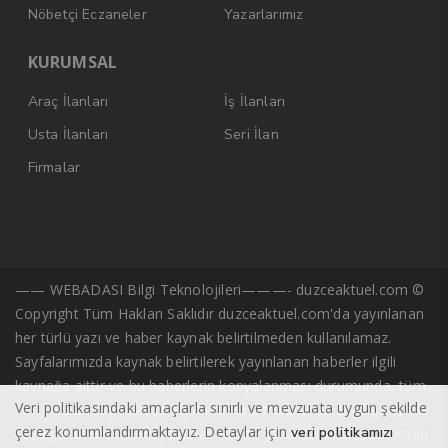
Nöbetçi Eczaneler
Yazarlarımız
KURUMSAL
Araç İlanları
İş İlanları
Usta İlanları
Seri İlan
Firmalar
—— WEBADASI Bilgi Teknolojileri———- duzceaktuel.com ©
Copyright Tüm Hakları Saklıdır duzceaktuel.com'da yayınlanan
her türlü yazı ve haber kaynak belirtilmeden kullanılamaz.
Sayfalarımızda kaynak belirtilerek yayınlanan haberler ilgili
kaynağa aittir ve bu haberlerin kopyalanması durumunda, tüm
Veri politikasındaki amaçlarla sınırlı ve mevzuata uygun şekilde
sorumluluk kopyalayan kişi/kuruma ait olacaktır. Başka kaynak
çerez konumlandırmaktayız. Detaylar için
veri politikamızı
veya gazeteden alıntı yazarlar ve site yazarlarına ait yazılardan