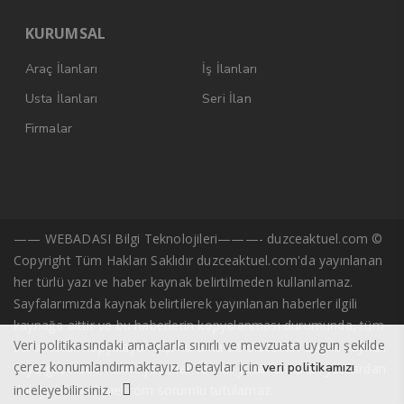
KURUMSAL
Araç İlanları
İş İlanları
Usta İlanları
Seri İlan
Firmalar
—— WEBADASI Bilgi Teknolojileri———- duzceaktuel.com ©
Copyright Tüm Hakları Saklıdır duzceaktuel.com'da yayınlanan
her türlü yazı ve haber kaynak belirtilmeden kullanılamaz.
Sayfalarımızda kaynak belirtilerek yayınlanan haberler ilgili
kaynağa aittir ve bu haberlerin kopyalanması durumunda, tüm
Veri politikasındaki amaçlarla sınırlı ve mevzuata uygun şekilde
sorumluluk kopyalayan kişi/kuruma ait olacaktır. Başka kaynak
çerez konumlandırmaktayız. Detaylar için
veri politikamızı
veya gazeteden alıntı yazarlar ve site yazarlarına ait yazılardan
inceleyebilirsiniz.
dolayı duzceaktuel.com sorumlu tutulamaz.