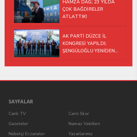
HAMZA DAĞ; 23 YILDA
ÇOK BAĞDİRELER
ATLATTIK!
AK PARTİ DÜZCE İL
KONGRESİ YAPILDI;
ŞENGÜLOĞLU YENİDEN
BAŞKAN SEÇİLDİ!
SAYFALAR
Canlı TV
Canlı Skor
Gazeteler
Namaz Vakitleri
Nöbetçi Eczaneler
Yazarlarımız