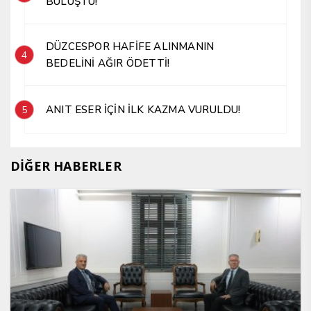
BULUŞTU!
DÜZCESPOR HAFİFE ALINMANIN
4
BEDELİNİ AĞIR ÖDETTİ!
ANIT ESER İÇİN İLK KAZMA VURULDU!
5
DİĞER HABERLER