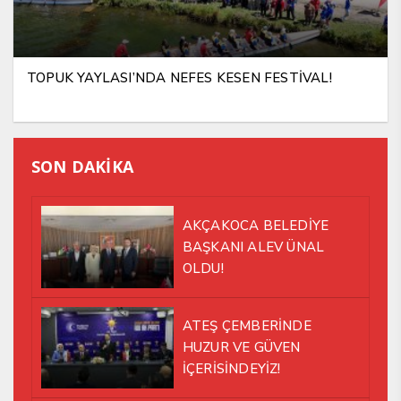
TOPUK YAYLASI’NDA NEFES KESEN FESTİVAL!
SON DAKİKA
AKÇAKOCA BELEDİYE
BAŞKANI ALEV ÜNAL
OLDU!
ATEŞ ÇEMBERİNDE
HUZUR VE GÜVEN
İÇERİSİNDEYİZ!