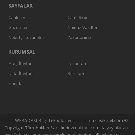
SAYFALAR
Canlı TV
Canlı Skor
Gazeteler
Namaz Vakitleri
Nöbetçi Eczaneler
Yazarlarımız
KURUMSAL
Araç İlanları
İş İlanları
Usta İlanları
Seri İlan
Firmalar
—— WEBADASI Bilgi Teknolojileri———- duzceaktuel.com ©
Copyright Tüm Hakları Saklıdır duzceaktuel.com'da yayınlanan
her türlü yazı ve haber kaynak belirtilmeden kullanılamaz.