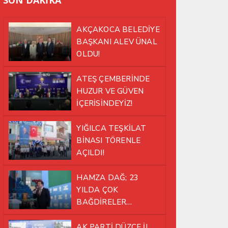
AKÇAKOCA BELEDİYE
BAŞKANI ALEV ÜNAL
OLDU!
ATEŞ ÇEMBERİNDE
HUZUR VE GÜVEN
İÇERİSİNDEYİZ!
YIĞILCA TEŞKİLAT
BİNASI TÖRENLE
AÇILDI!
HAMZA DAĞ; 23
YILDA ÇOK
BAĞDİRELER
ATLATTIK!
AK PARTİ DÜZCE İL