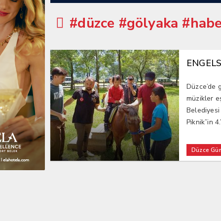
#düzce #gölyaka #habe
ENGELS
Düzce’de g
müzikler e
Belediyesi
Piknik”in 4
Düzce Gü