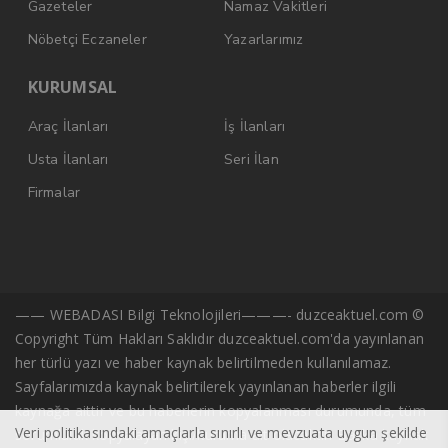
Gazeteler
Namaz Vakitleri
Nöbetçi Eczaneler
Yazarlarımız
KURUMSAL
Araç İlanları
İş İlanları
Usta İlanları
Seri İlan
Firmalar
—— WEBADASI Bilgi Teknolojileri———- duzceaktuel.com ©
Copyright Tüm Hakları Saklıdır duzceaktuel.com'da yayınlanan
her türlü yazı ve haber kaynak belirtilmeden kullanılamaz.
Sayfalarımızda kaynak belirtilerek yayınlanan haberler ilgili
kaynağa aittir ve bu haberlerin kopyalanması durumunda, tüm
Veri politikasındaki amaçlarla sınırlı ve mevzuata uygun şekilde
sorumluluk kopyalayan kişi/kuruma ait olacaktır. Başka kaynak