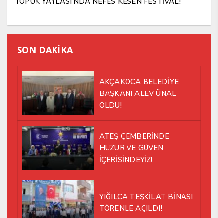
TOPUK YAYLASI’NDA NEFES KESEN FESTİVAL!
SON DAKİKA
AKÇAKOCA BELEDİYE
BAŞKANI ALEV ÜNAL
OLDU!
ATEŞ ÇEMBERİNDE
HUZUR VE GÜVEN
İÇERİSİNDEYİZ!
YIĞILCA TEŞKİLAT BİNASI
TÖRENLE AÇILDI!