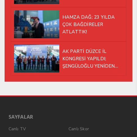
HAMZA DAĞ; 23 YILDA
ÇOK BAĞDİRELER
ATLATTIK!
AK PARTİ DÜZCE İL
KONGRESİ YAPILDI;
ŞENGÜLOĞLU YENİDEN
BAŞKAN SEÇİLDİ!
SAYFALAR
Canlı TV
Canlı Skor