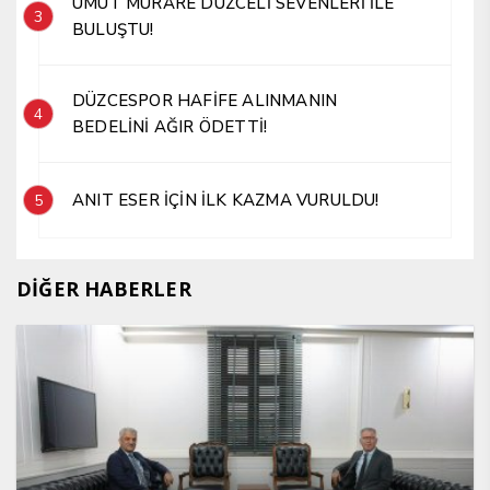
UMUT MÜRARE DÜZCELİ SEVENLERİ İLE
3
BULUŞTU!
DÜZCESPOR HAFİFE ALINMANIN
4
BEDELİNİ AĞIR ÖDETTİ!
ANIT ESER İÇİN İLK KAZMA VURULDU!
5
DİĞER HABERLER