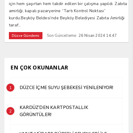
için hem şaşırtan hem takdir edilen bir çalışma yapıldı. Zabıta
amirliği, kapalı pazaryerine “Tartı Kontrol Noktası”
kurdu.Beyköy Beldesi’nde Beyköy Belediyesi Zabıta Amirliği
taraf...
Son Güncelleme:
26 Nisan 2024 14:47
Düzce Gündemi
EN ÇOK OKUNANLAR
DÜZCE İÇME SUYU ŞEBEKESİ YENİLENİYOR!
1
KARDÜZ’DEN KARTPOSTALLIK
2
GÖRÜNTÜLER!