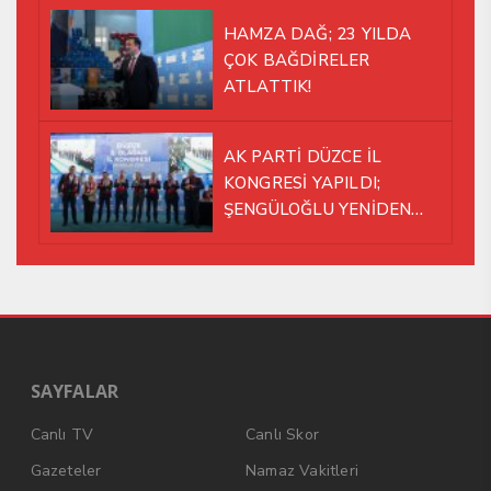
HAMZA DAĞ; 23 YILDA
ÇOK BAĞDİRELER
ATLATTIK!
AK PARTİ DÜZCE İL
KONGRESİ YAPILDI;
ŞENGÜLOĞLU YENİDEN
BAŞKAN SEÇİLDİ!
SAYFALAR
Canlı TV
Canlı Skor
Gazeteler
Namaz Vakitleri