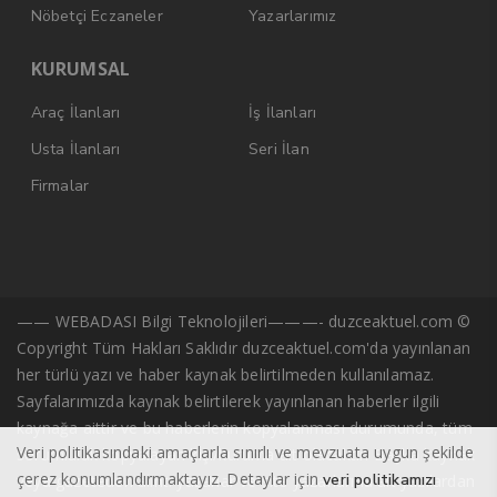
Nöbetçi Eczaneler
Yazarlarımız
KURUMSAL
Araç İlanları
İş İlanları
Usta İlanları
Seri İlan
Firmalar
—— WEBADASI Bilgi Teknolojileri———- duzceaktuel.com ©
Copyright Tüm Hakları Saklıdır duzceaktuel.com'da yayınlanan
her türlü yazı ve haber kaynak belirtilmeden kullanılamaz.
Sayfalarımızda kaynak belirtilerek yayınlanan haberler ilgili
kaynağa aittir ve bu haberlerin kopyalanması durumunda, tüm
Veri politikasındaki amaçlarla sınırlı ve mevzuata uygun şekilde
sorumluluk kopyalayan kişi/kuruma ait olacaktır. Başka kaynak
çerez konumlandırmaktayız. Detaylar için
veri politikamızı
veya gazeteden alıntı yazarlar ve site yazarlarına ait yazılardan