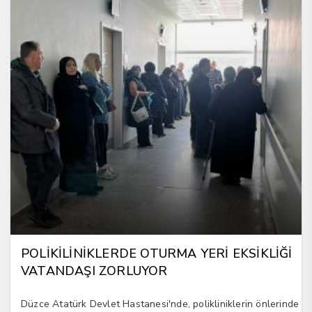
POLİKİLİNİKLERDE OTURMA YERİ EKSİKLİĞİ
VATANDAŞI ZORLUYOR
Düzce Atatürk Devlet Hastanesi'nde, polikliniklerin önlerinde