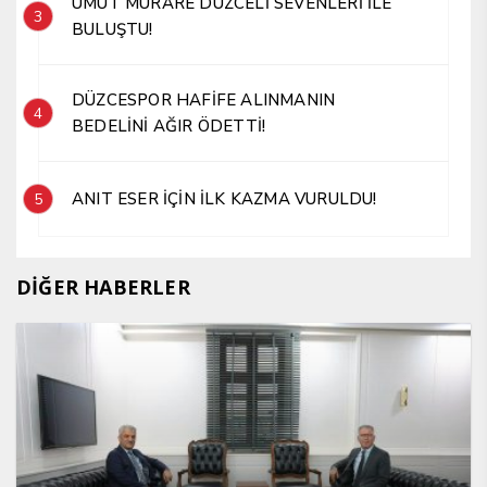
UMUT MÜRARE DÜZCELİ SEVENLERİ İLE
3
BULUŞTU!
DÜZCESPOR HAFİFE ALINMANIN
4
BEDELİNİ AĞIR ÖDETTİ!
ANIT ESER İÇİN İLK KAZMA VURULDU!
5
DİĞER HABERLER