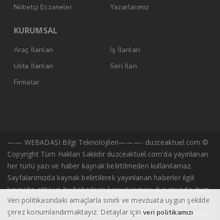
Nöbetçi Eczaneler
Yazarlarımız
KURUMSAL
Araç İlanları
İş İlanları
Usta İlanları
Seri İlan
Firmalar
—— WEBADASI Bilgi Teknolojileri———- duzceaktuel.com ©
Copyright Tüm Hakları Saklıdır duzceaktuel.com'da yayınlanan
her türlü yazı ve haber kaynak belirtilmeden kullanılamaz.
Sayfalarımızda kaynak belirtilerek yayınlanan haberler ilgili
kaynağa aittir ve bu haberlerin kopyalanması durumunda, tüm
Veri politikasındaki amaçlarla sınırlı ve mevzuata uygun şekilde
sorumluluk kopyalayan kişi/kuruma ait olacaktır. Başka kaynak
çerez konumlandırmaktayız. Detaylar için
veri politikamızı
veya gazeteden alıntı yazarlar ve site yazarlarına ait yazılardan