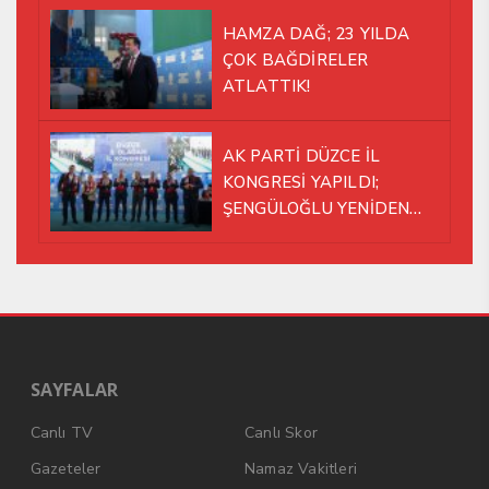
HAMZA DAĞ; 23 YILDA
ÇOK BAĞDİRELER
ATLATTIK!
AK PARTİ DÜZCE İL
KONGRESİ YAPILDI;
ŞENGÜLOĞLU YENİDEN
BAŞKAN SEÇİLDİ!
SAYFALAR
Canlı TV
Canlı Skor
Gazeteler
Namaz Vakitleri