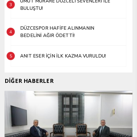
UMUT MÜRARE DÜZCELİ SEVENLERİ İLE
3
BULUŞTU!
DÜZCESPOR HAFİFE ALINMANIN
4
BEDELİNİ AĞIR ÖDETTİ!
ANIT ESER İÇİN İLK KAZMA VURULDU!
5
DİĞER HABERLER