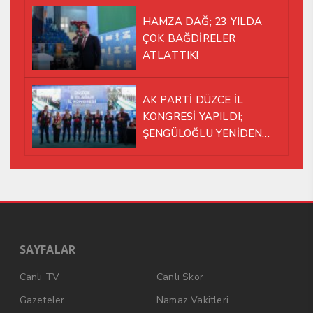
HAMZA DAĞ; 23 YILDA
ÇOK BAĞDİRELER
ATLATTIK!
AK PARTİ DÜZCE İL
KONGRESİ YAPILDI;
ŞENGÜLOĞLU YENİDEN
BAŞKAN SEÇİLDİ!
SAYFALAR
Canlı TV
Canlı Skor
Gazeteler
Namaz Vakitleri