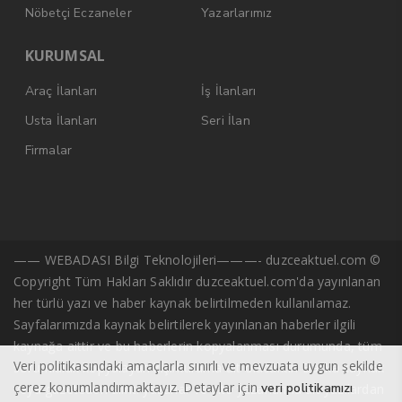
Nöbetçi Eczaneler
Yazarlarımız
KURUMSAL
Araç İlanları
İş İlanları
Usta İlanları
Seri İlan
Firmalar
—— WEBADASI Bilgi Teknolojileri———- duzceaktuel.com ©
Copyright Tüm Hakları Saklıdır duzceaktuel.com'da yayınlanan
her türlü yazı ve haber kaynak belirtilmeden kullanılamaz.
Sayfalarımızda kaynak belirtilerek yayınlanan haberler ilgili
kaynağa aittir ve bu haberlerin kopyalanması durumunda, tüm
Veri politikasındaki amaçlarla sınırlı ve mevzuata uygun şekilde
sorumluluk kopyalayan kişi/kuruma ait olacaktır. Başka kaynak
çerez konumlandırmaktayız. Detaylar için
veri politikamızı
veya gazeteden alıntı yazarlar ve site yazarlarına ait yazılardan