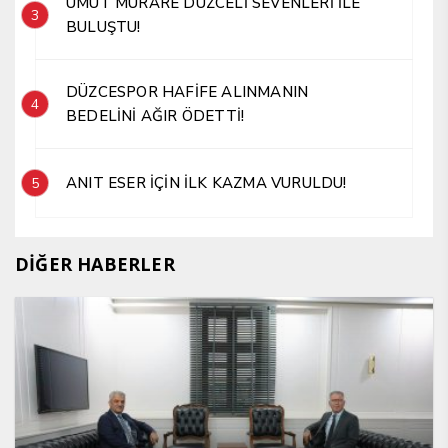
UMUT MÜRARE DÜZCELİ SEVENLERİ İLE
3
BULUŞTU!
DÜZCESPOR HAFİFE ALINMANIN
4
BEDELİNİ AĞIR ÖDETTİ!
ANIT ESER İÇİN İLK KAZMA VURULDU!
5
DİĞER HABERLER