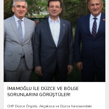
İMAMOĞLU İLE DÜZCE VE BÖLGE
SORUNLARINI GÖRÜŞTÜLER!
CHP Düzce Örgütü, Akçakoca ve Düzce havzasındaki