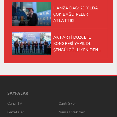
HAMZA DAĞ; 23 YILDA
ÇOK BAĞDİRELER
ATLATTIK!
AK PARTİ DÜZCE İL
KONGRESİ YAPILDI;
ŞENGÜLOĞLU YENİDEN
BAŞKAN SEÇİLDİ!
SAYFALAR
Canlı TV
Canlı Skor
Gazeteler
Namaz Vakitleri