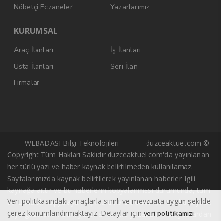
Nöbetçi Eczaneler
Yazarlarımız
KURUMSAL
Araç İlanları
İş İlanları
Usta İlanları
Seri İlan
Firmalar
—— WEBADASI Bilgi Teknolojileri———- duzceaktuel.com ©
Copyright Tüm Hakları Saklıdır duzceaktuel.com'da yayınlanan
her türlü yazı ve haber kaynak belirtilmeden kullanılamaz.
Sayfalarımızda kaynak belirtilerek yayınlanan haberler ilgili
kaynağa aittir ve bu haberlerin kopyalanması durumunda, tüm
Veri politikasındaki amaçlarla sınırlı ve mevzuata uygun şekilde
sorumluluk kopyalayan kişi/kuruma ait olacaktır. Başka kaynak
çerez konumlandırmaktayız. Detaylar için
veri politikamızı
veya gazeteden alıntı yazarlar ve site yazarlarına ait yazılardan